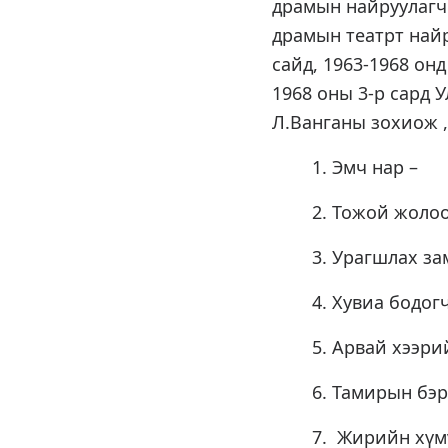
драмын найруулагч 
драмын театрт найр
сайд, 1963-1968 о
1968 оны 3-р сард 
Л.Ванганы зохиож 
1. Эмч нар –
2. Тожой жоло
3. Урагшлах за
4. Хувиа бодог
5. Арвай хээри
6. Тамирын бэр
7. Жирийн хүм