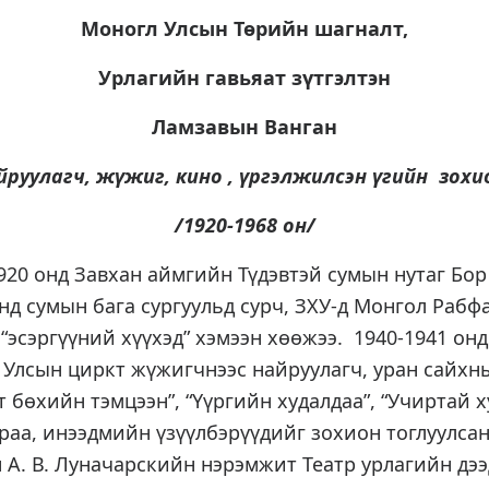
Моногл Улсын Төрийн шагналт,
Урлагийн гавьяат зүтгэлтэн
Ламзавын Ванган
йруулагч, жүжиг, кино , үргэлжилсэн үгийн зохи
/1920-1968 он/
20 онд Завхан аймгийн Түдэвтэй сумын нутаг Бор 
онд сумын бага сургуульд сурч, ЗХУ-д Монгол Рабф
 “эсэргүүний хүүхэд” хэмээн хөөжээ. 1940-1941 о
. Улсын циркт жүжигчнээс найруулагч, уран сайхн
 бөхийн тэмцээн”, “Үүргийн худалдаа”, “Учиртай ху
раа, инээдмийн үзүүлбэрүүдийг зохион тоглуулсан
А. В. Луначарскийн нэрэмжит Театр урлагийн дээ