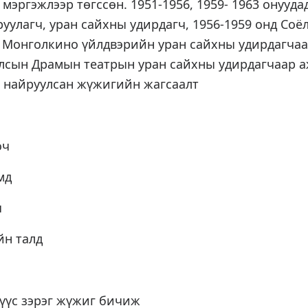
мэргэжлээр төгссөн. 1951-1956, 1959- 1963 онууд
уулагч, уран сайхны удирдагч, 1956-1959 онд Со
нд Монголкино үйлдвэрийн уран сайхны удирдагча
Улсын Драмын театрын уран сайхны удирдагчаар 
, найруулсан жүжигийн жагсаалт
оч
мд
ч
йн талд
үүс зэрэг жүжиг бичиж