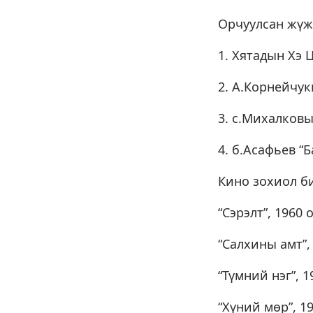
Орчуулсан жүж
1. Хятадын Хэ 
2. А.Корнейчук
3. с.Михалковы
4. б.Асафьев “
Кино зохиол би
“Сэрэлт”, 1960 
“Салхины амт”,
“Түмний нэг”, 1
“Хүний мөр”, 1