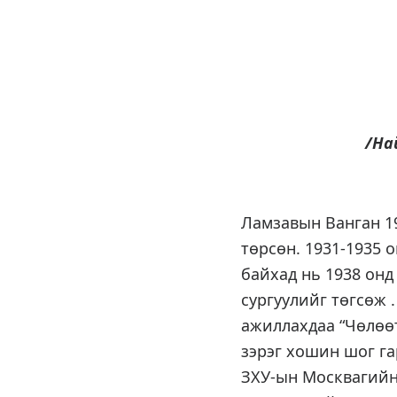
/На
Ламзавын Ванган 19
төрсөн. 1931-1935 
байхад нь 1938 онд
сургуулийг төгсөж 
ажиллахдаа “Чөлөөт
зэрэг хошин шог га
ЗХУ-ын Москвагийн 