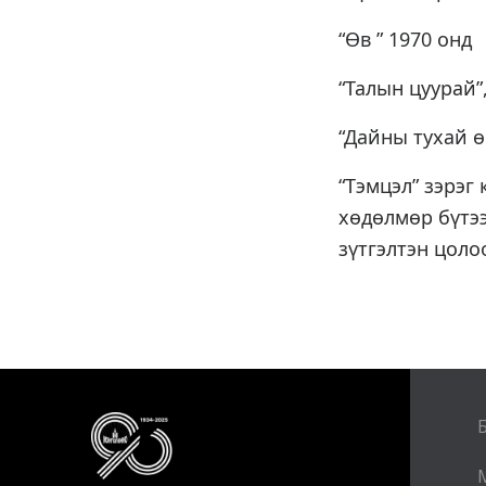
“Өв ” 1970 онд
“Талын цуурай”
“Дайны тухай ө
“Тэмцэл” зэрэг
хөдөлмөр бүтээ
зүтгэлтэн цоло