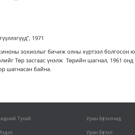
,
гүүллэгүүд”, 1971
 киноны зохиолыг бичиж олны хүртээл болгосон ю
лийг Төр засгаас үнэлж Төрийн шагнал, 1961 онд
ор шагнасан байна.
Бидний Тухай
Уран Бүтээлчид
Мэдээ
Уран Бүтээл