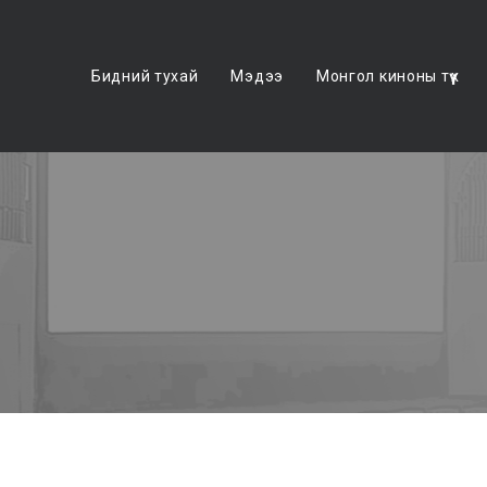
Бидний тухай
Мэдээ
Монгол киноны түүх