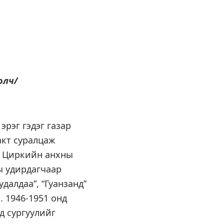
олч/
эрэг гэдэг газар
акт суралцаж
нд Циркийн анхны
ы удирдагчаар
далдаа”, “Гуанзанд”
. 1946-1951 онд
д сургуулийг