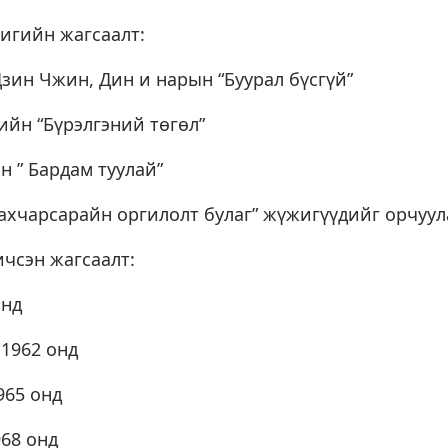
игийн жагсаалт:
Цзин Чжин, Дин и нарын “Буурал бүсгүй”
ийн “Бүрэлгэний төгөл”
н ” Бардам туулай”
Бахчарсарайн оргилолт булаг” жүжигүүдийг орчуул
чсэн жагсаалт:
онд
 1962 онд
965 онд
968 онд