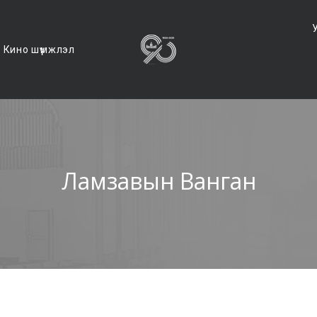
Кино шүүмжлэл
Ламзавын Ванган