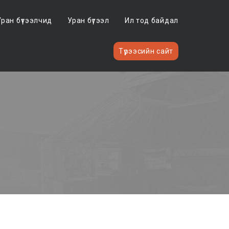
Уран бүтээлчид
Уран бүтээл
Ил тод байдал
Түрээсийн сайт