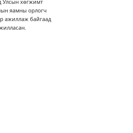
ад Улсын хөгжимт
ёлын яамны орлогч
ар ажиллаж байгаад
ажилласан.