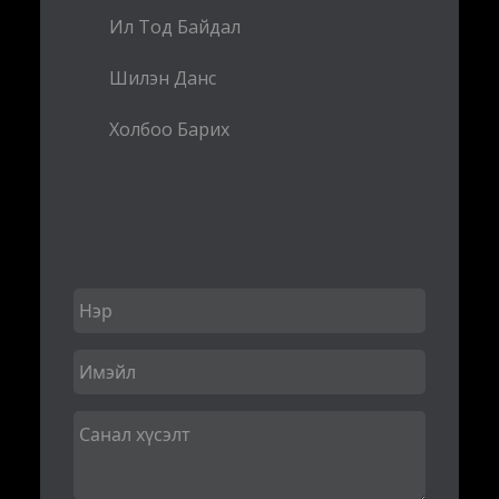
Ил Тод Байдал
Шилэн Данс
Холбоо Барих