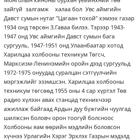
Монголын киноны бурхан үеийнхний төө
зайгүй залгамж халаа бол Увс аймгийн
Давст сумын нутаг ”Цагаан тохой” хэмээх газар
1934 онд төрсөн З.Гаваа билээ. Тэрээр 1943-
1947 онд Увс аймгийн Давст сумын бага
сургууль, 1947-1951 онд Улаанбаатар хотод
Харилцаа холбооны техникум Төгсч,
Марксизм-Ленинзмийн оройн дээд сургуульд
1972-1975 онуудад суралцан сэтгүүлчийн
мэргэжлийг эзэмшсэн. Харилцаа холбооны
техникум төгсөөд 1955 оны 4 сар хүртэл Төв
радио хүлээн авах станцад техникчээр
ажиллаж байгаад Ардын дуу бүжгийн чуулгад
шилжсэн боловч орон тоогүй болсноос
Холбооны яам өөрийн мэдлийн боловсон
хүчнээ Урлагийн Хэрэг Эрхлэх Газрын мэдэлд