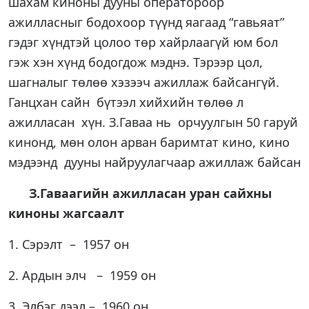
шахам киноны дууны оператороор
ажилласныг бодохоор түүнд яагаад “гавьяат”
гэдэг хүндтэй цолоо төр хайрлаагүй юм бол
гэж хэн хүнд бодогдож мэднэ. Тэрээр цол,
шагналыг төлөө хэзээч ажиллаж байсангүй.
Ганцхан сайн бүтээл хийхийн төлөө л
ажилласан хүн. З.Гаваа нь орчуулгын 50 гаруй
кинонд, мөн олон арван баримтат кино, кино
мэдээнд дууны найруулагчаар ажиллаж байсан
З.Гаваагийн ажилласан уран сайхны
киноны жагсаалт
1. Сэрэлт – 1957 он
2. Ардын элч – 1959 он
3. Элбэг дээл – 1960 он