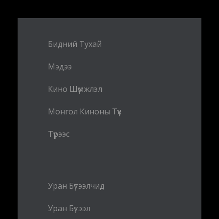
Бидний Тухай
Мэдээ
Кино Шүүмжлэл
Монгол Киноны Түүх
Түрээс
Уран Бүтээлчид
Уран Бүтээл