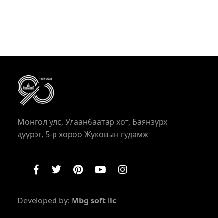
Монгол улс, Улаанбаатар хот, Баянзүрх
дүүрэг, 5-р хороо Жуковын гудамж
Developed by:
Mbg soft llc