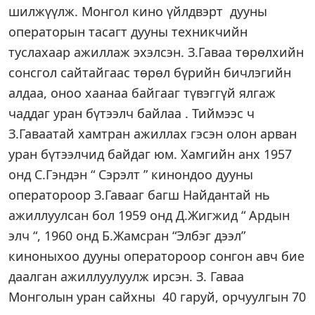
шилжүүлж. Монгол кино үйлдвэрт дууны
операторын тасагт дууны техникчийн
туслахаар ажиллаж эхэлсэн. З.Гаваа төрөлхийн
сонсгол сайтайгаас төрөл бүрийн бичлэгийн
алдаа, оноо хаанаа байгааг түвэггүй ялгаж
чаддаг уран бүтээлч байлаа . Тиймээс ч
З.Гаваатай хамтран ажиллах гэсэн олон арван
уран бүтээлчид байдаг юм. Хамгийн анх 1957
онд С.Гэндэн “ Сэрэлт ” кинондоо дууны
оператороор З.Гавааг багш Найдантай нь
ажиллуулсан бол 1959 онд Д.Жигжид “ Ардын
элч “, 1960 онд Б.Жамсран “Элбэг дээл”
киноныхоо дууны оператороор сонгон авч бие
даалган ажиллуулуулж ирсэн. З. Гаваа
Монголын уран сайхны 40 гаруй, орчуулгын 70