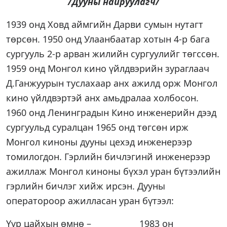
/Дууны найруулагч/
1939 онд Ховд аймгийн Дарви сумын нутагт
төрсөн. 1950 онд Улаанбаатар хотын 4-р бага
сургууль 2-р арван жилийн сургуулийг төгссөн.
1959 онд Монгол кино үйлдвэрийн зураглаач
Д.Ганжуурын туслахаар анх ажилд орж Монгол
кино үйлдвэртэй анх амьдралаа холбосон.
1960 онд Ленинградын Кино инженерийн дээд
сургуульд суралцан 1965 онд төгсөн ирж
Монгол киноны дууны цехэд инженерээр
томилогдон. Гэрлийн бичлэгинй инженерээр
ажиллаж Монгол киноны бүхэл уран бүтээлийн
гэрлийн бичлэг хийж ирсэн. Дууны
оператороор ажилласан уран бүтээл:
Үүр цайхын өмнө – 1983 он