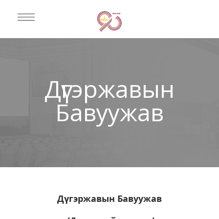
Дүгэржавын
Бавуужав
Дүгэржавын Бавуужав