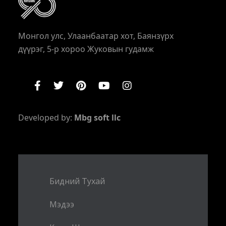
Монгол улс, Улаанбаатар хот, Баянзүрх
дүүрэг, 5-р хороо Жуковын гудамж
Developed by:
Mbg soft llc
Бидний Тухай
Мэдээ