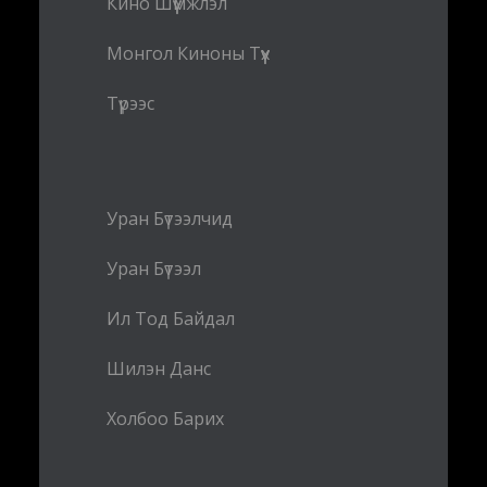
Кино Шүүмжлэл
Монгол Киноны Түүх
Түрээс
Уран Бүтээлчид
Уран Бүтээл
Ил Тод Байдал
Шилэн Данс
Холбоо Барих