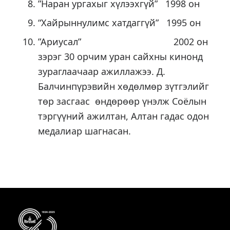
”Наран ургахыг хүлээхгүй” 1998 он
“Хайрыннулимс хатдаггүй” 1995 он
”Ариусал” 2002 он
зэрэг 30 орчим уран сайхны кинонд
зураглаачаар ажиллажээ. Д.
Балчинпүрэвийн хөдөлмөр зүтгэлийг
төр засгаас өндөрөөр үнэлж Соёлын
тэргүүний ажилтан, Алтан гадас одон
медалиар шагнасан.