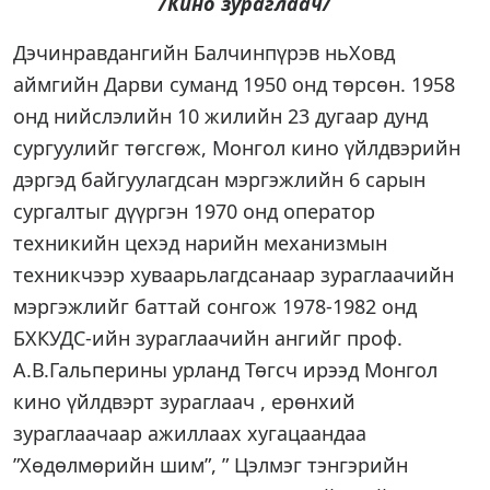
/Кино зураглаач/
Дэчинравдангийн Балчинпүрэв ньХовд
аймгийн Дарви суманд 1950 онд төрсөн. 1958
онд нийслэлийн 10 жилийн 23 дугаар дунд
сургуулийг төгсгөж, Монгол кино үйлдвэрийн
дэргэд байгуулагдсан мэргэжлийн 6 сарын
сургалтыг дүүргэн 1970 онд оператор
техникийн цехэд нарийн механизмын
техникчээр хуваарьлагдсанаар зураглаачийн
мэргэжлийг баттай сонгож 1978-1982 онд
БХКУДС-ийн зураглаачийн ангийг проф.
А.В.Гальперины урланд Төгсч ирээд Монгол
кино үйлдвэрт зураглаач , ерөнхий
зураглаачаар ажиллаах хугацаандаа
”Хөдөлмөрийн шим”, ” Цэлмэг тэнгэрийн