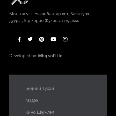
Монгол улс, Улаанбаатар хот, Баянзүрх
дүүрэг, 5-р хороо Жуковын гудамж
Developed by:
Mbg soft llc
Бидний Тухай
Мэдээ
Кино Шүүмжлэл