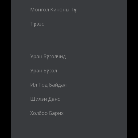
Монгол Киноны Түүх
Түрээс
Уран Бүтээлчид
Уран Бүтээл
Ил Тод Байдал
Шилэн Данс
Холбоо Барих