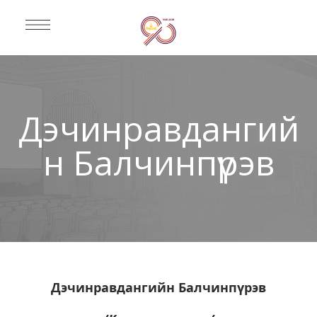
Дэчинравдангий
н Балчинпүрэв
Дэчинравдангийн Балчинпүрэв