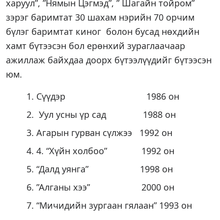
харуул”, ”Нямын Цэгмэд”, ” Шагайн тойром”
зэрэг баримтат 30 шахам нэрийн 70 орчим
бүлэг баримтат киног болон бусад нөхдийн
хамт бүтээсэн бол ерөнхий зураглаачаар
ажиллаж байхдаа доорх бүтээлүүдийг бүтээсэн
юм.
Сүүдэр 1986 он
Уул усны үр сад 1988 он
Агарын гурван сүлжээ 1992 он
4. “Хүйн холбоо” 1992 он
“Далд уянга” 1998 он
”Алганы хээ” 2000 он
“Мичидийн зургаан гялаан” 1993 он