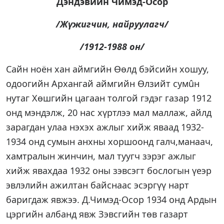
Дэндэвийн Чимэд-Осор
/Жүжигчин, найруулагч/
/1912-1988 он/
Сайн ноён хан аймгийн Өөлд бэйсийн хошуу,
одоогийн Архангай аймгийн Өлзийт сумûн
нутаг Хөшгийн цагаан толгой гэдэг газар 1912
онд мэндэлж, 20 нас хүртлээ мал маллаж, айлд
зарагдан улаа нэхэх ажлыг хийж яваад 1932-
1934 онд сумын анхны хоршоонд галч,манаач,
хамтралын жинчин, мал туугч зэрэг ажлыг
хийж явахдаа 1932 оны зэвсэгт бослогын үеэр
эвлэлийн ажилтан байснаас эсэргүү нарт
баригдаж явжээ. Д.Чимэд-Осор 1934 онд Ардын
цэргийн албанд явж Зэвсгийн төв газарт