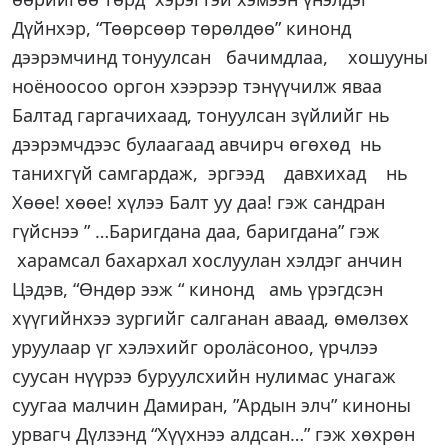
Дүйнхэр, “Төөрсөөр төрөлдөө” кинонд
дээрэмчинд тонуулсан бачимдлаа, хошууны
ноёноосоо оргон хээрээр тэнүүчилж яваа
Балтад гаргачихаад, тонуулсан зүйлийг нь
дээрэмчдээс булаагаад авчирч өгөхөд нь
танихгүй самгардаж, эргээд давхихад нь
Хөөе! хөөе! хүлээ Балт уу даа! гэж сандран
гүйснээ ” …Баригдана даа, баригдана” гэж
харамсал бахархал хослуулан хэлдэг анчин
Цэдэв, “Өндөр ээж “ кинонд амь үрэгдсэн
хүүгийнхээ зургийг салганан аваад, өмөлзөх
уруулаар үг хэлэхийг оролäсоноо, үрчлээ
суусан нүүрээ буруулсхийн нулимас унагаж
суугаа малчин Дамиран, ”Ардын элч” киноны
урвагч Дүлзэнд “Хүүхнээ алдсан…” гэж хөхрөн