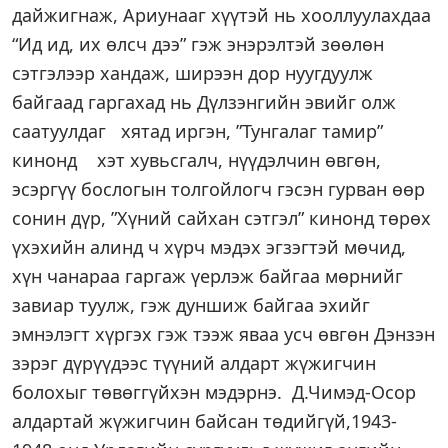
дайжигнаж, Ариунааг хүүтэй нь хооллуулахдаа
“Ид ид, их өлсч дээ” гэж энэрэлтэй зөөлөн
сэтгэлээр хандаж, ширээн дор нуугдуулж
байгаад гаргахад нь Дүлзэнгийн эвийг олж
саатуулдаг хятад иргэн, ”Тунгалаг тамир”
кинонд хэт хувьсгалч, нүүдэлчин өвгөн,
эсэргүү бослогын толгойлогч гэсэн гурван өөр
сонин дүр, ”Хүний сайхан сэтгэл” кинонд төрөх
үхэхийн алинд ч хүрч мэдэх эгзэгтэй мөчид,
хүн чанараа гаргаж үерлэж байгаа мөрнийг
завиар туулж, гэж дуншиж байгаа эхийг
эмнэлэгт хүргэх гэж тээж яваа усч өвгөн Дэнзэн
зэрэг дүрүүдээс түүний алдарт жүжигчин
болохыг төвөггүйхэн мэдэрнэ.
Д.Чимэд-Осор
алдартай жүжигчин байсан төдийгүй,1943-