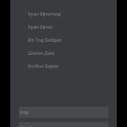
Уран Бүтээлчид
Уран Бүтээл
Ил Тод Байдал
Шилэн Данс
Холбоо Барих