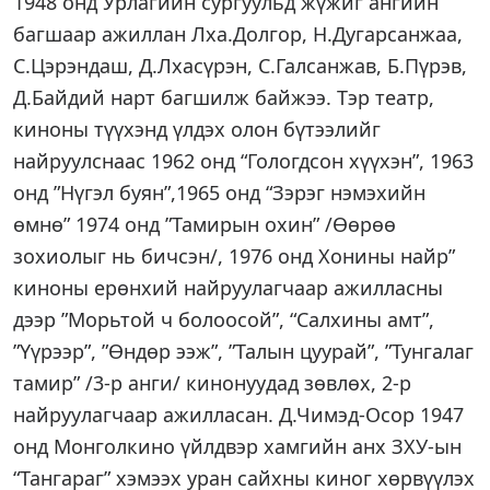
1948 онд Урлагийн сургуульд жүжиг ангийн
багшаар ажиллан Лха.Долгор, Н.Дугарсанжаа,
С.Цэрэндаш, Д.Лхасүрэн, С.Галсанжав, Б.Пүрэв,
Д.Байдий нарт багшилж байжээ. Тэр театр,
киноны түүхэнд үлдэх олон бүтээлийг
найруулснаас 1962 онд “Гологдсон хүүхэн”, 1963
онд ”Нүгэл буян”,1965 онд “Зэрэг нэмэхийн
өмнө” 1974 онд ”Тамирын охин” /Өөрөө
зохиолыг нь бичсэн/, 1976 онд Хонины найр”
киноны ерөнхий найруулагчаар ажилласны
дээр ”Морьтой ч болоосой”, “Салхины амт”,
”Үүрээр”, ”Өндөр ээж”, ”Талын цуурай”, ”Тунгалаг
тамир” /3-р анги/ кинонуудад зөвлөх, 2-р
найруулагчаар ажилласан. Д.Чимэд-Осор 1947
онд Монголкино үйлдвэр хамгийн анх ЗХУ-ын
“Тангараг” хэмээх уран сайхны киног хөрвүүлэх