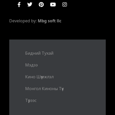
Developed by:
Mbg soft llc
Бидний Тухай
Мэдээ
Кино Шүүмжлэл
Монгол Киноны Түүх
Түрээс