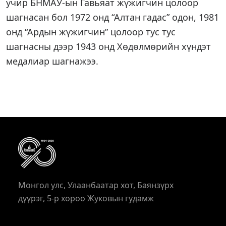
учир БНМАУ-ын Гавьяат жүжигчин цолоор
шагнасан бол 1972 онд “Алтан гадас” одон, 1981
онд “Ардын жүжигчин” цолоор тус тус
шагнасны дээр 1943 онд Хөдөлмөрийн хүндэт
медалиар шагнажээ.
Монгол улс, Улаанбаатар хот, Баянзүрх
дүүрэг, 5-р хороо Жуковын гудамж