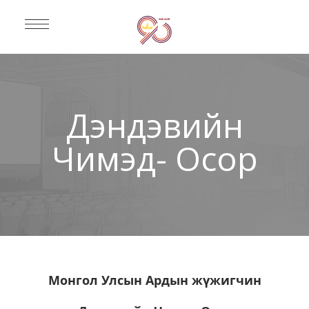
Дэндэвийн
Чимэд- Осор
Монгол Улсын Ардын жүжигчин