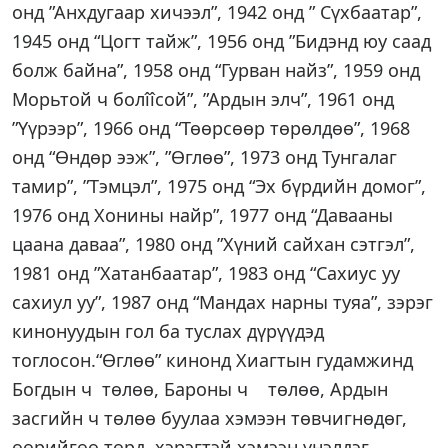
онд ”Анхдугаар хичээл”, 1942 онд ” Сүхбаатар”,
1945 онд “Цогт тайж”, 1956 онд ”Бидэнд юу саад
болж байна”, 1958 онд “Гурван найз”, 1959 онд
Морьтой ч болîîсой”, ”Ардын элч”, 1961 онд
”Үүрээр”, 1966 онд “Төөрсөөр төрөлдөө”, 1968
онд “Өндөр ээж”, ”Өглөө”, 1973 онд Тунгалаг
тамир”, ”Тэмцэл”, 1975 онд “Эх бүрдийн домог”,
1976 онд Хонины найр”, 1977 онд “Давааны
цаана даваа”, 1980 онд ”Хүний сайхан сэтгэл”,
1981 онд ”Хатанбаатар”, 1983 онд “Сахиус уу
сахиул уу”, 1987 онд “Мандах нарны туяа”, зэрэг
кинонуудын гол ба туслах дүрүүдэд
тоглосон.“Өглөө” кинонд Хиагтын гудамжинд
Богдын ч төлөө, Бароны ч төлөө, Ардын
засгийн ч төлөө буулаа хэмээн төвчигнөдөг,
өөрийгөө төрд хэрэгтэй хэмээн үнэлдэг