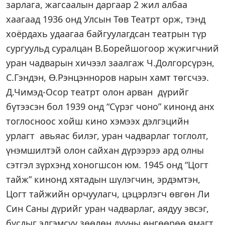
зарлага, жагсаалын даргаар 2 жил албаа
хаагаад 1936 онд Улсын Төв Театрт орж, тэнд
хоёрдахь удаагаа байгуулагдсан театрын түр
сургуульд суралцан В.Борейшогоор жүжигчний
уран чадварын хичээл заалгаж Ч.Долгорсүрэн,
С.Гэндэн, Ө.Рэнцэнноров нарын хамт төгсчээ.
Д.Чимэд-Осор театрт олон арван дүрийг
бүтээсэн бол 1939 онд “Сүрэг чоно” кинонд анх
тоглосноос хойш кино хэмээх дэлгэцийн
урлагт авьяас билэг, уран чадварлаг тоглолт,
үнэмшилтэй олон сайхан дүрээрээ ард олны
сэтгэл зүрхэнд хоногшсон юм. 1945 онд “Цогт
тайж” кинонд хятадын шүлэгчин, эрдэмтэн,
Цогт тайжийн орчуулагч, цэцэрлэгч өвгөн Ли
Син Саны дүрийг уран чадварлаг, аядуу эвсэг,
бусдыг элгэмсүү зөөлөн дууны өнгөөрөө ямагт