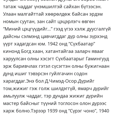
татаж чаддаг үнэмшилтэй сайхан бүтээсэн.
Улаан малгайттай хөөрөлдөж байсан эрдэм
номын суутан, зан сайт цэцэрлэгч өвгөн
“Миний цэцгүүдийг…” гээд үгээ хэлж дуусгалгүй
дайсны сэлмэнд цавчигддаг дүр олны зүрхэнд
үүрт хадагдсан юм. 1942 онд “Сүхбаатар”
кинонд Богд хаан, хатантайгаа заларч явааг
харуулсан олны хэсэгт Сүхбаатарыг Гамингууд
эрж баривчлах гэтэл сүсэгтэн олны бужигнаан
дунд ишиг тэвэрсэн гуйлгачин содон
харагддаг.Энэ бол Д.Чимэд-Осор.Дүрийг
том,жижиг гэж голж шилдэггүй, ямарч дүрийг
амьлуулж чаддаг, тэр дундаа жижиг дүрийн
мастер байсныг түүний тоглосон олон дүрээс
харж болно.Тэрээр 1939 онд “Сүрэг чоно”, 1940