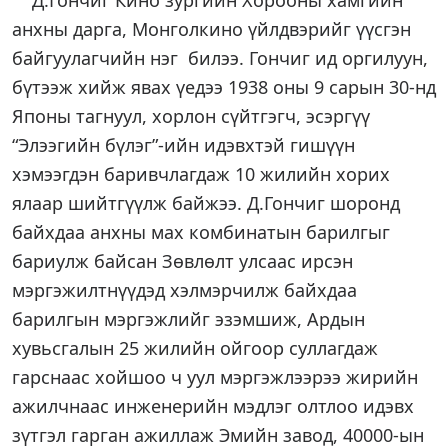
Д.Гончиг Кино зургийн Хорооны хамгийн
анхны дарга, Монголкино үйлдвэрийг үүсгэн
байгуулагчийн нэг билээ. Гончиг ид оргилуун,
бүтээж хийж явах үедээ 1938 оны 9 сарын 30-нд
Японы тагнуул, хорлон сүйтгэгч, эсэргүү
“Элээгийн бүлэг”-ийн идэвхтэй гишүүн
хэмээгдэн баривчлагдаж 10 жилийн хорих
ялаар шийтгүүлж байжээ. Д.Гончиг шоронд
байхдаа анхны мах комбинатын барилгыг
бариулж байсан Зөвлөлт улсаас ирсэн
мэргэжилтнүүдэд хэлмэрчилж байхдаа
барилгын мэргэжлийг эзэмшиж, Ардын
хувьсгалын 25 жилийн ойгоор суллагдаж
гарснаас хойшоо ч уул мэргэжлээрээ жирийн
ажилчнаас инженерийн мэдлэг олтлоо идэвх
зүтгэл гарган ажиллаж Эмийн завод, 40000-ын