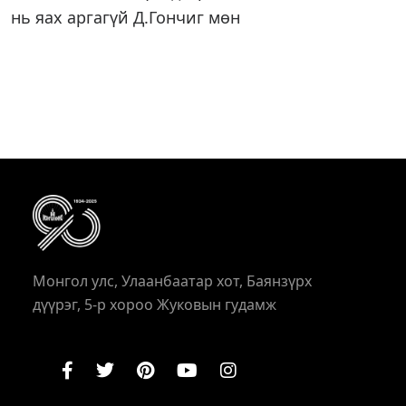
нь яах аргагүй Д.Гончиг мөн
Монгол улс, Улаанбаатар хот, Баянзүрх
дүүрэг, 5-р хороо Жуковын гудамж