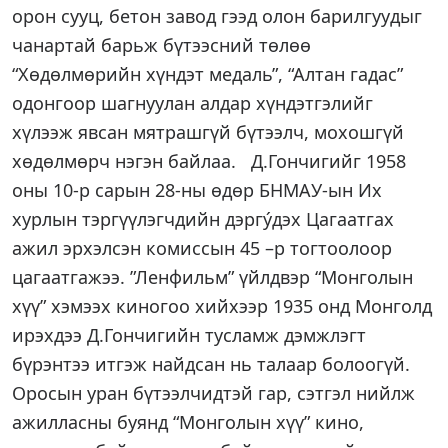
орон сууц, бетон завод гээд олон барилгуудыг
чанартай барьж бүтээсний төлөө
“Хөдөлмөрийн хүндэт медаль”, “Алтан гадас”
одонгоор шагнуулан алдар хүндэтгэлийг
хүлээж явсан мятрашгүй бүтээлч, мохошгүй
хөдөлмөрч нэгэн байлаа. Д.Гончигийг 1958
оны 10-р сарын 28-ны өдөр БНМАУ-ын Их
хурлын тэргүүлэгчдийн дэргýдэх Цагаатгах
ажил эрхэлсэн комиссын 45 –р тогтоолоор
цагаатгажээ. ”Ленфильм” үйлдвэр “Монголын
хүү” хэмээх киногоо хийхээр 1935 онд Монголд
ирэхдээ Д.Гончигийн тусламж дэмжлэгт
бүрэнтээ итгэж найдсан нь талаар болоогүй.
Оросын уран бүтээлчидтэй гар, сэтгэл нийлж
ажилласны буянд “Монголын хүү” кино,