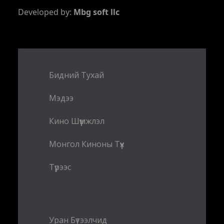
Developed by:
Mbg soft llc
Бидний Тухай
Мэдээ
Кино Шүүмжлэл
Монгол Киноны Түүх
Түрээс
Уран Бүтээлчид