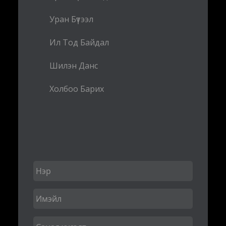
Уран Бүтээл
Ил Тод Байдал
Шилэн Данс
Холбоо Барих