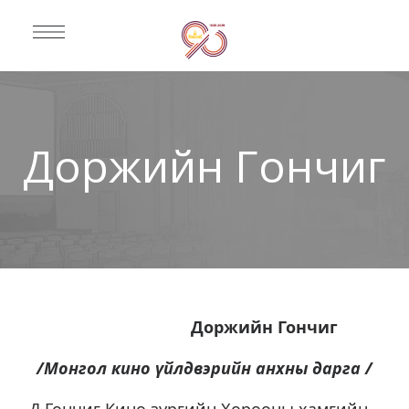
Доржийн Гончиг
Доржийн Гончиг
/Монгол кино үйлдвэрийн анхны дарга /