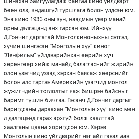
шинэхэн байгуулагдаж байгаа кино үйлдвэрт
бөөн олз, яндашгүй туршлага болон үлдсэн юм.
Энэ кино 1936 оны зун, наадмын үеэр манай
орны дэлгэцэнд анх гарсан юм. Ийнхүү
Д.Гончиг даргатай Монголкиноныхны сэтгэл,
хүчин шингэсэн “Монголын хүү” киног
“Ленфильм” үйлдвэрийнхэн өөрийн хүч
хөрөнгөөр хийж манайд бэлэглэснийг жирийн
олон үзэгчид үзээд хэрхэн баясаж хөөрснийг
болон алс тэртээ Америкийн үзэгчид монгол
жүжигчдийн тоглолтыг яаж бишрэн байсныг
баримт түшин бичлээ. Гэсэнч Д.Гончиг даргыг
баригдсаны дараахан “Монголын хүү” кино мөн
л дэлгэцэнд гарах эрхгүй болж хаалттай
хаалганы цаана хоригдсон юм. Хэрэв
Монголын кино үйлдвэрийг нэг айл гэвэл аав