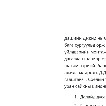
Дашийн Дэжид нь Ө
бага сургуульд орж
үйлдвэрийн монтаж
дагалдан шавиар о
шахам нэринй барим
ажиллаж ирсэн. Д.
гавшгайч , Соёлын
уран сайхны кинон
Далайд д
Гарьд 