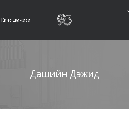
Кино шүүмжлэл
Дашийн Дэжид