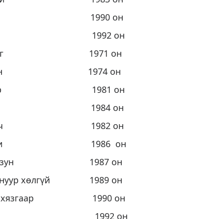
агнай 1990 он
нгар 1992 он
дарцаг 1971 он
 нүдэн 1974 он
баатар 1981 он
Аюуш 1984 он
ийн оч 1982 он
 занги 1986 он
ртай зун 1987 он
й нуур хөлгүй 1989 он
их хязгаар 1990 он
мжаа 1992 он