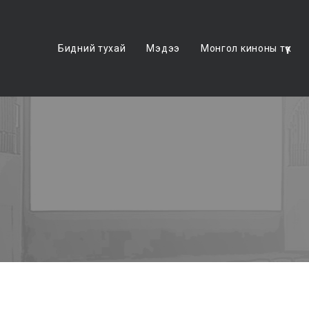
Бидний тухай
Мэдээ
Монгол киноны түүх