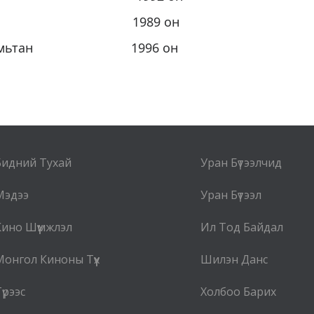
мчин 1989 он
йн амьтан 1996 он
Бидний Тухай
Уран Бүтээлчид
Мэдээ
Уран Бүтээл
Кино Шүүмжлэл
Ил Тод Байдал
Монгол Киноны Түүх
Шилэн Данс
үрээс
Холбоо Барих