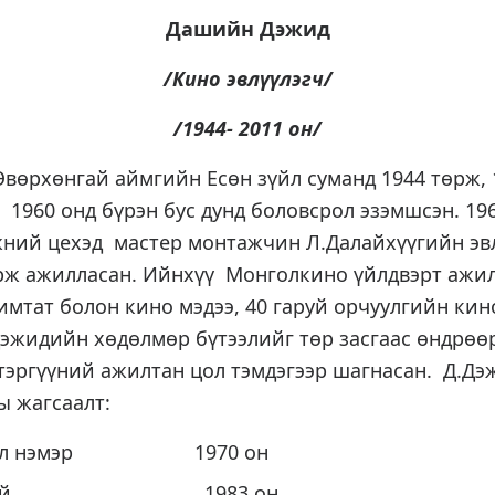
Дашийн Дэжид
/Кино эвлүүлэгч/
/1944- 2011 он/
вөрхөнгай аймгийн Есөн зүйл суманд 1944 төрж, 
 1960 онд бүрэн бус дунд боловсрол эзэмшсэн. 19
ний цехэд мастер монтажчин Л.Далайхүүгийн эв
рж ажилласан. Ийнхүү Монголкино үйлдвэрт ажил
тат болон кино мэдээ, 40 гаруй орчуулгийн кин
Дэжидийн хөдөлмөр бүтээлийг төр засгаас өндрөө
 тэргүүний ажилтан цол тэмдэгээр шагнасан. Д.Д
ы жагсаалт:
усал нэмэр 1970 он
магнай 1983 он