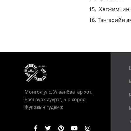
Хөгжи
Тэнгэри
Монгол улс, Улаанбаатар хот,
Баянзүрх дүүрэг, 5-р хороо
Жуковын гудамж
Т