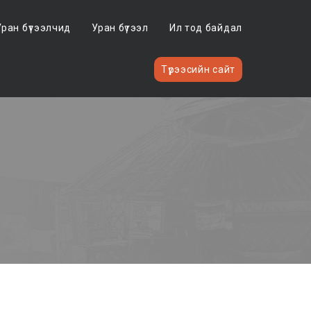
Уран бүтээлчид
Уран бүтээл
Ил тод байдал
Түрээсийн сайт