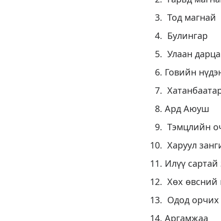
Тод м
Були
Улаан 
Говийн
Хатан
Ард 
Тэмцл
Харуул
Илүү са
Хөх өвсни
Одод орч
Арга