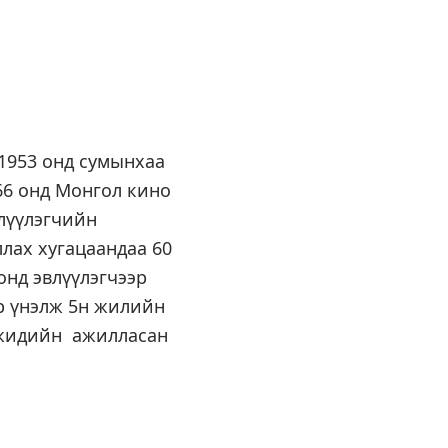
1953 онд сумынхаа
66 онд Монгол кино
лүүлэгчийн
лах хугацаандаа 60
онд эвлүүлэгчээр
р үнэлж 5н жилийн
эжидийн ажилласан