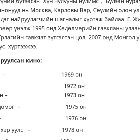
үний бүтээсэн “Хүн чулууны нулимс”, “Бүлээн нура
инонууд нь Москва, Карловы Вар, Сөүлийн олон у
лдэг найруулагчийн шагналыг хүртэж байлаа. Г. 
рөөр үнэлж 1995 онд Хөдөлмөрийн гавкяаны улаан
рлагийн гавкяат зүтгэлтэн цол, 2007 онд Монгол 
ус хүртээжээ.
н кино:
алхам – 1969 он
лт – 1972 он
 нүдэн – 1973 он
ийн домог – 1975 он
 амь – 1976 он
цэнхэр уулс – 1978 он