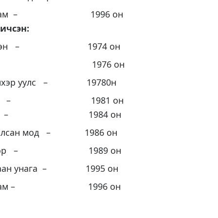
ы удам – 1996 он
ичсэн:
 нүдэн – 1974 он
 амь – 1976 он
цэнхэр уулс – 19780н
аатар – 1981 он
унага – 1984 он
иалсан мод – 1986 он
щонхор – 1989 он
агаан унага – 1995 он
ы удам – 1996 он