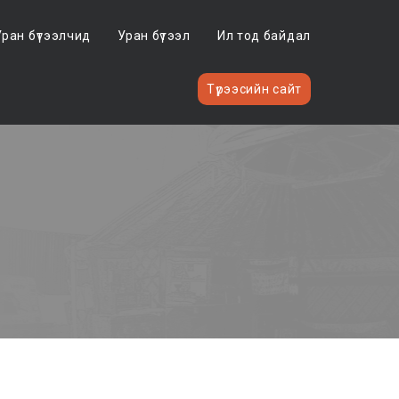
Уран бүтээлчид
Уран бүтээл
Ил тод байдал
Түрээсийн сайт