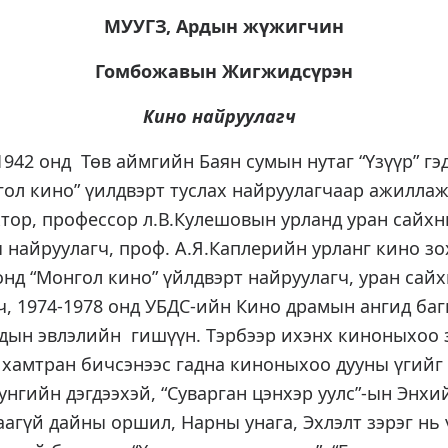
МУУГЗ, Ардын жүжигчин
Гомбожавын Жигжидсүрэн
Кино найруулагч
1942 онд Төв аймгийн Баян сумын нутаг “Үзүүр” гэд
гол кино” үилдвэрт туслах найруулагчаар ажиллаж
тор, профессор л.В.Кулешовын урланд уран сайх
 найруулагч, проф. А.Я.Каплерийн урланг кино з
 онд “Монгол кино” үйлдвэрт найруулагч, уран сай
, 1974-1978 онд УБДС-ийн Кино драмын ангид баг
дын эвлэлийн гишүүн. Тэрбээр ихэнх киноныхоо
 хамтран бичсэнээс гадна киноныхоо дууны үгийг
унгийн дэгдээхэй, “Суварган цэнхэр уулс”-ын Энхий
аагүй дайны оршил, Нарны унага, Эхлэлт зэрэг нь