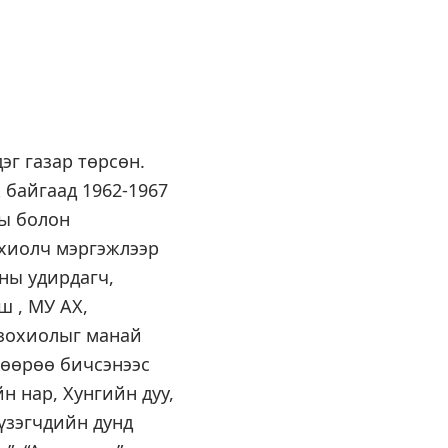
эг газар төрсөн.
 байгаад 1962-1967
ны болон
охиолч мэргэжлээр
хны удирдагч,
ш , МУ АХ,
 зохиолыг манай
 өөрөө бичсэнээс
н нар, Хунгийн дуу,
 үзэгчдийн дунд