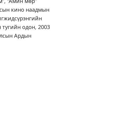
м”, “Амин мөр”
лсын кино наадмын
Жигжидсүрэнгийн
 тугийн одон, 2003
улсын Ардын