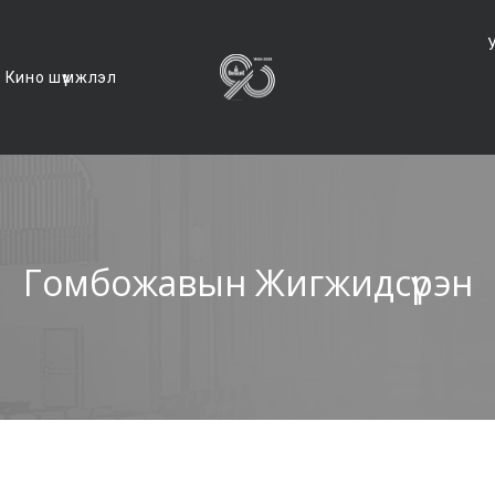
Кино шүүмжлэл
Гомбожавын Жигжидсүрэн