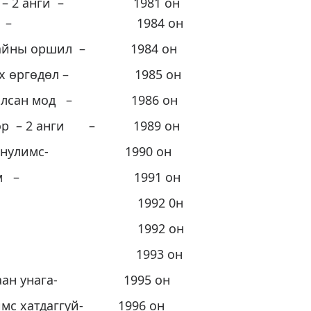
ар – 2 анги – 1981 он
унага – 1984 он
 дайны оршил – 1984 он
вах өргөдөл – 1985 он
хиалсан мод – 1986 он
хор – 2 анги – 1989 он
уны нулимс- 1990 он
 нурам – 1991 он
мөр – 1992 0н
ан – 1992 он
нзон – 1993 он
агаан унага- 1995 он
имс хатдаггүй- 1996 он