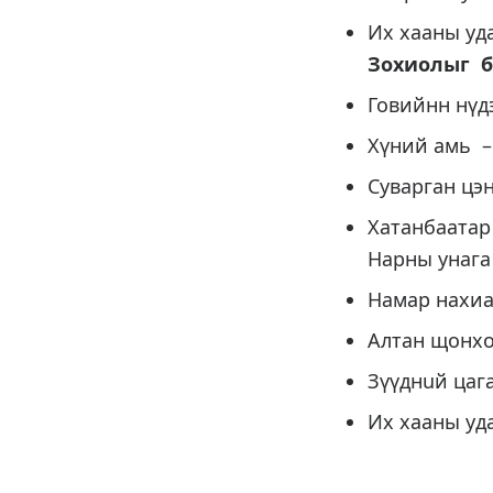
Их хаан
Зохиолыг б
Говийнн
Хүний
Суварган 
Хатанб
Нарны 
Намар нах
Алтан 
Зүүднuй ц
Их хаан