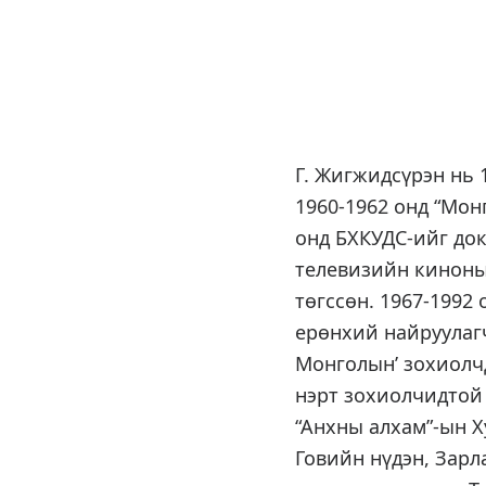
Г. Жигжидсүрэн нь 
1960-1962 онд “Мон
онд БХКУДС-ийг док
телевизийн киноны
төгссөн. 1967-1992
ерөнхий найруулагч
Монголын’ зохиолч
нэрт зохиолчидтой
“Анхны алхам”-ын Х
Говийн нүдэн, Зарл