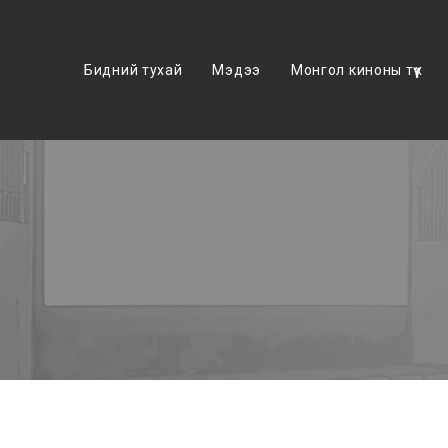
Бидний тухай
Мэдээ
Монгол киноны түүх