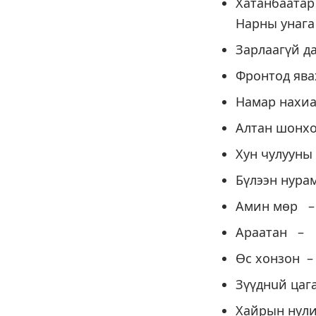
Хатанбаат
Нарны 
Зарлаагүй
Фронтод я
Намар на
Алтан шон
Хун чулу
Бүлээн
Амин 
Араат
Өс хо
Зүүднuй ц
Хайрын нул