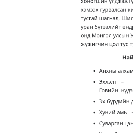
хоногшин үлджээ.Тү
хэмээх гурвалсан к
тусгай шагнал, Ши
уран бүтээлийг өнд
онд Монгол улсын У
жүжигчин цол тус т
Найруулса
Анхны 
Эхлэ
Говийн
Эх бүрд
Хуний
Суварган 