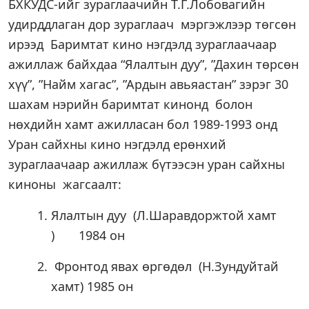
БХКУДС-ийг зураглаачийн Т.Г.Лобовагийн
удирддлаган дор зураглаач мэргэжлээр төгсөн
ирээд Баримтат кино нэгдэлд зураглаачаар
ажиллаж байхдаа “Ялалтын дуу”, ”Дахин төрсөн
хүү”, ”Найм хагас”, ”Ардын авьяастан” зэрэг 30
шахам нэрийн баримтат кинонд болон
нөхдийн хамт ажилласан бол 1989-1993 онд
Уран сайхны кино нэгдэлд ерөнхий
зураглаачаар ажиллаж бүтээсэн уран сайхны
киноны жагсаалт:
Ялалтын дуу (Л.Шаравдоржтой хамт
) 1984 он
Фронтод явах өргөдөл (Н.Зундуйтай
хамт) 1985 он