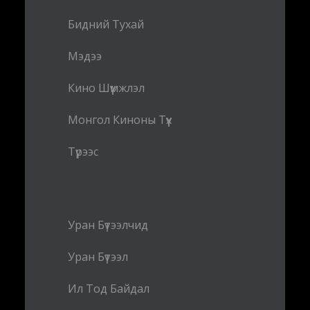
Бидний Тухай
Мэдээ
Кино Шүүмжлэл
Монгол Киноны Түүх
Түрээс
Уран Бүтээлчид
Уран Бүтээл
Ил Тод Байдал