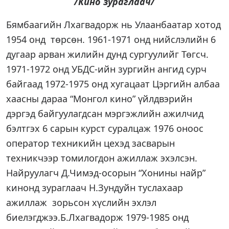
/Кино зураглаач/
Бямбаагийн Лхагвадорж нь Улаанбаатар хотод
1954 онд төрсөн. 1961-1971 онд нийслэлийн 6
дугаар арван жилийн дунд сургуулийг Төгсч.
1971-1972 онд УБДС-ийн зургийн ангид сурч
байгаад 1972-1975 онд хугацаат Цэргийн албаа
хаасны дараа “Монгол кино” үйлдвэрийн
дэргэд байгуулагдсан мэргэжлийн ажилчид
бэлтгэх 6 сарын курст суралцаж 1976 оноос
оператор техникийн цехэд засварын
техникчээр томилогдон ажиллаж эхэлсэн.
Найруулагч Д.Чимэд-осорын “Хонины найр”
кинонд зураглаач Н.Зундуйн туслахаар
ажиллаж зорьсон хүслийн эхлэл
биелэгджээ.Б.Лхагвадорж 1979-1985 онд