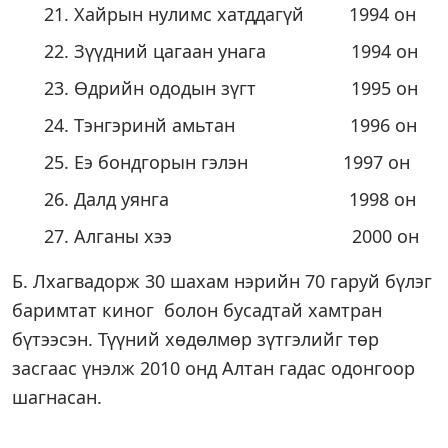
Хайрын нулимс хатддагүй 1994 он
Зүүдний цагаан унага 1994 он
Өдрийн ододын зүгт 1995 он
Тэнгэринй амьтан 1996 он
Еэ бондгорын гэлэн 1997 он
Далд уянга 1998 он
Алганы хээ 2000 он
Б. Лхагвадорж 30 шахам нэрийн 70 гаруй бүлэг
баримтат киног болон бусадтай хамтран
бүтээсэн. Түүний хөдөлмөр зүтгэлийг төр
засгаас үнэлж 2010 онд Алтан гадас одонгоор
шагнасан.