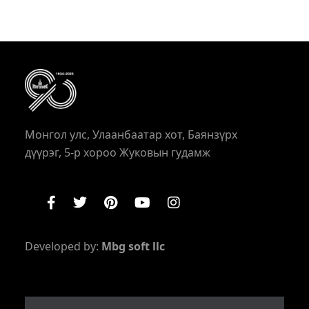
Монгол улс, Улаанбаатар хот, Баянзүрх
дүүрэг, 5-р хороо Жуковын гудамж
Developed by:
Mbg soft llc