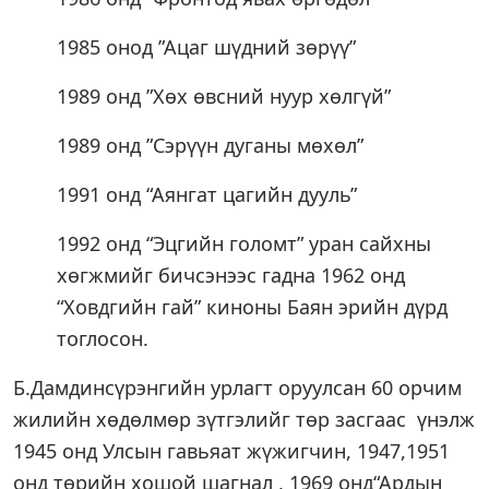
1985 онод ”Ацаг шүдний зөрүү”
1989 онд ”Хөх өвсний нуур хөлгүй”
1989 онд ”Сэрүүн дуганы мөхөл”
1991 онд “Аянгат цагийн дууль”
1992 онд “Эцгийн голомт” уран сайхны
хөгжмийг бичсэнээс гадна 1962 онд
“Ховдгийн гай” киноны Баян эрийн дүрд
тоглосон.
Б.Дамдинсүрэнгийн урлагт оруулсан 60 орчим
жилийн хөдөлмөр зүтгэлийг төр засгаас үнэлж
1945 онд Улсын гавьяат жүжигчин, 1947,1951
онд төрийн хошой шагнал , 1969 онд“Ардын