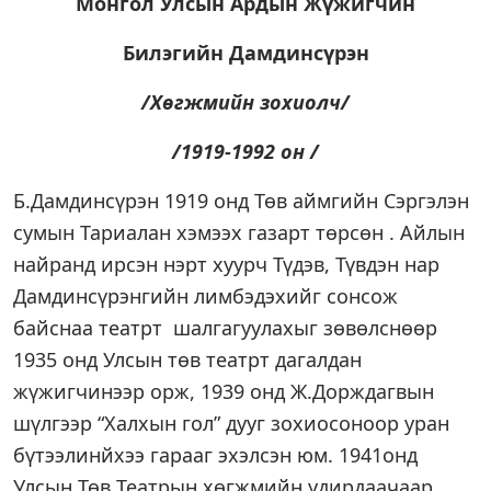
Монгол Улсын Ардын Жүжигчин
Билэгийн Дамдинсүрэн
/Хөгжмийн зохиолч/
/1919-1992 он /
Б.Дамдинсүрэн 1919 онд Төв аймгийн Сэргэлэн
сумын Тариалан хэмээх газарт төрсөн . Айлын
найранд ирсэн нэрт хуурч Түдэв, Түвдэн нар
Дамдинсүрэнгийн лимбэдэхийг сонсож
байснаа театрт шалгагуулахыг зөвөлснөөр
1935 онд Улсын төв театрт дагалдан
жүжигчинээр орж, 1939 онд Ж.Дорждагвын
шүлгээр “Халхын гол” дууг зохиосоноор уран
бүтээлинйхээ гарааг эхэлсэн юм. 1941онд
Улсын Төв Театрын хөгжмийн удирдаачаар