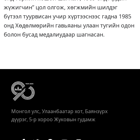
жүжигчин” цол олгож, хөгжмийн шилдэг
бүтээл туурвисан учир хүртээснээс гадна 1985
онд Хөдөлмөрийн гавьяаны улаан тугийн одон
болон бусад медалиудаар шагнасан.
Монгол улс, Улаанбаатар хот, Баянзүрх
дүүрэг, 5-р хороо Жуковын гудамж