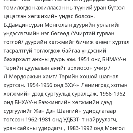
томилогдон ажилласан нь түүний уран бүтээл
цэцэглэн хөгжихийн үндэс болсон.
Б.Дамдинсүрэн Монголын дуурийн урлагийг
үндэслэгчийн нэг бөгөөд /Учиртай гурван
тоглой/ дуурийн хөгжмийг бичиж өнөөг хүртэл
тасралтгүй тоглогдож байгаа үндэсний
бахархалт анхны дуурь юм. 1951 онд БНМАУ-н
Төрийн дуулалын аяийг зохиосон учир /
Л.Мөрдоржын хамт/ Төрийн хошой шагнал
хүртсэн. 1954-1956 онд ЗХУ-н Ленинград хотын
хөгжмийн дээд сургуульд суралцаж, 1958-1962
онд БНХАУ-н Бээжингийн хөгжмийн дээд
сургуулийг Жан Дэн Шангийн удирдлагаар
төгссөн 1962-1981 онд УДБЭТ- т найруулагч,
уран сайхны удирдагч , 1983-1992 онд Монгол