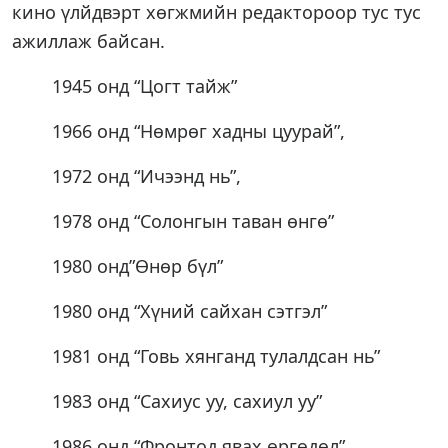
кино үлйдвэрт хөгжмийн редактороор тус тус
ажиллаж байсан.
1945 онд “Цогт тайж”
1966 онд “Нөмрөг хадны цуурай”,
1972 онд “Ичээнд нь”,
1978 онд “Солонгын таван өнгө”
1980 онд”Өнөр бүл”
1980 онд “Хүний сайхан сэтгэл”
1981 онд “Говь хянганд тулалдсан нь”
1983 онд “Сахиус уу, сахиул уу”
1986 онд “Фронтод явах өргөдөл”