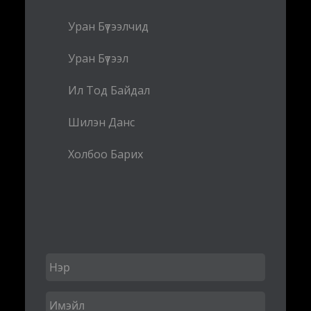
Уран Бүтээлчид
Уран Бүтээл
Ил Тод Байдал
Шилэн Данс
Холбоо Барих