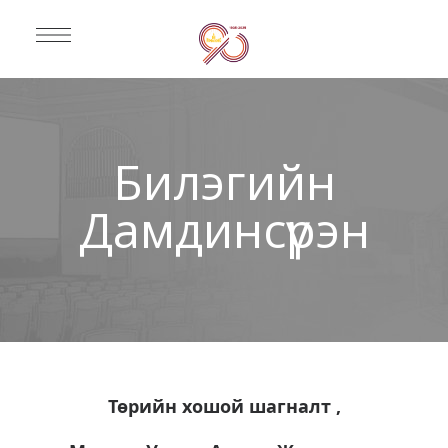
Билэгийн
Дамдинсүрэн
Төрийн хошой шагналт ,