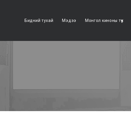
Бидний тухай
Мэдээ
Монгол киноны түүх