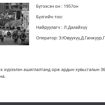
Бүтээсэн он : 1957он
Бүлгийн тоо:
Найруулагч : Л.Далайхүү
Оператор: Э.Ювуухүү,Д.Ганжуур,
эх хүрээлэн ашиглалтанд орж ардын хувьсгалын 3
на.