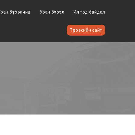
Уран бүтээлчид
Уран бүтээл
Ил тод байдал
Түрээсийн сайт