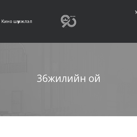
Кино шүүмжлэл
36жилийн ой