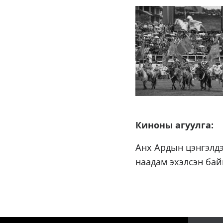
Киноны агуулга:
Анх Ардын цэнгэлд
наадам эхэлсэн бай