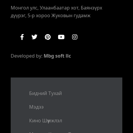
Монгол улс, Улаанбаатар хот, Баянзүрх
дүүрэг, 5-р хороо Жуковын гудамж
Developed by:
Mbg soft llc
Бидний Тухай
Мэдээ
Кино Шүүмжлэл