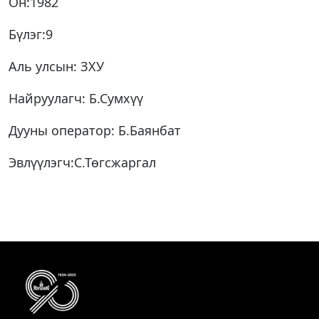
Он:1982
Бүлэг:9
Аль улсын: ЗХУ
Найруулагч: Б.Сумхүү
Дууны оператор: Б.Баянбат
Эвлүүлэгч:С.Төгсжаргал