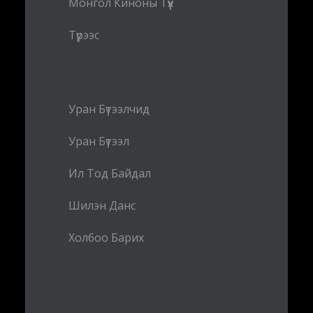
Монгол Киноны Түүх
Түрээс
Уран Бүтээлчид
Уран Бүтээл
Ил Тод Байдал
Шилэн Данс
Холбоо Барих