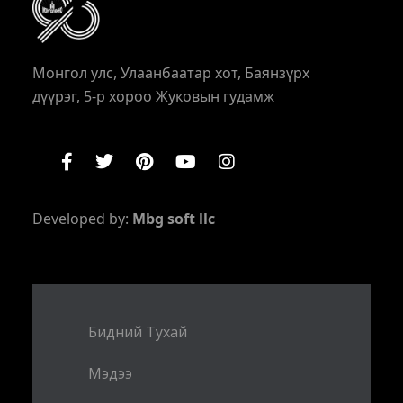
Монгол улс, Улаанбаатар хот, Баянзүрх
дүүрэг, 5-р хороо Жуковын гудамж
Developed by:
Mbg soft llc
Бидний Тухай
Мэдээ