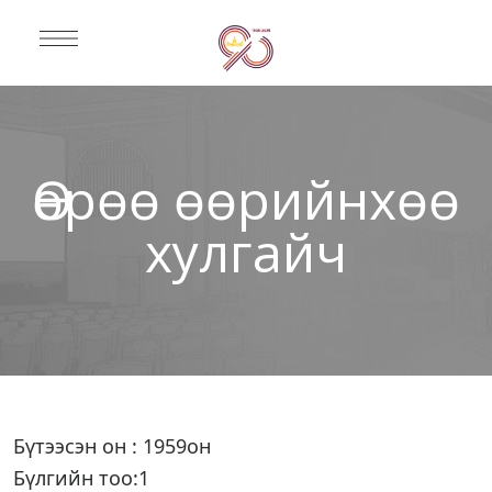
Өөрөө өөрийнхөө
хулгайч
Бүтээсэн он : 1959он
Бүлгийн тоо:1