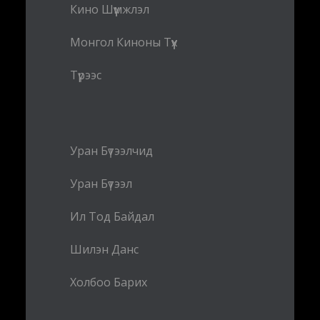
Кино Шүүмжлэл
Монгол Киноны Түүх
Түрээс
Уран Бүтээлчид
Уран Бүтээл
Ил Тод Байдал
Шилэн Данс
Холбоо Барих