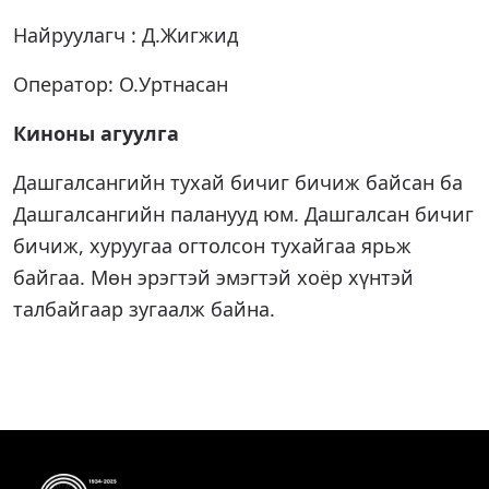
Найруулагч : Д.Жигжид
Оператор: О.Уртнасан
Киноны агуулга
Дашгалсангийн тухай бичиг бичиж байсан ба
Дашгалсангийн паланууд юм. Дашгалсан бичиг
бичиж, хуруугаа огтолсон тухайгаа ярьж
байгаа. Мөн эрэгтэй эмэгтэй хоёр хүнтэй
талбайгаар зугаалж байна.