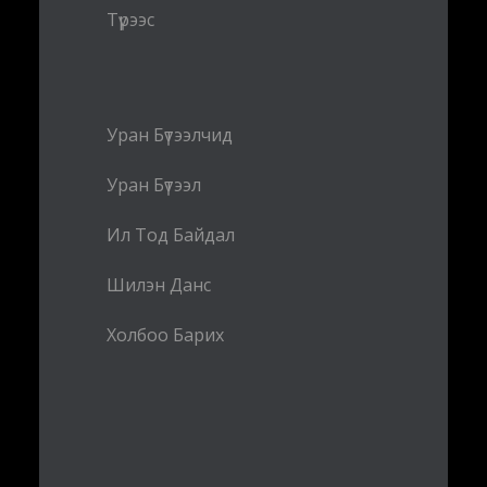
Түрээс
Уран Бүтээлчид
Уран Бүтээл
Ил Тод Байдал
Шилэн Данс
Холбоо Барих