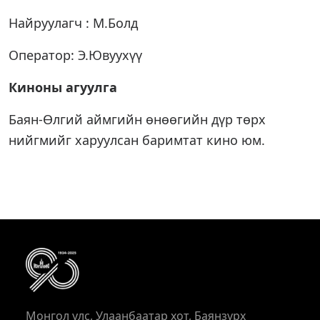
Найруулагч : М.Болд
Оператор: Э.Ювуухүү
Киноны агуулга
Баян-Өлгий аймгийн өнөөгийн дүр төрх
нийгмийг харуулсан баримтат кино юм.
Монгол улс, Улаанбаатар хот, Баянзүрх