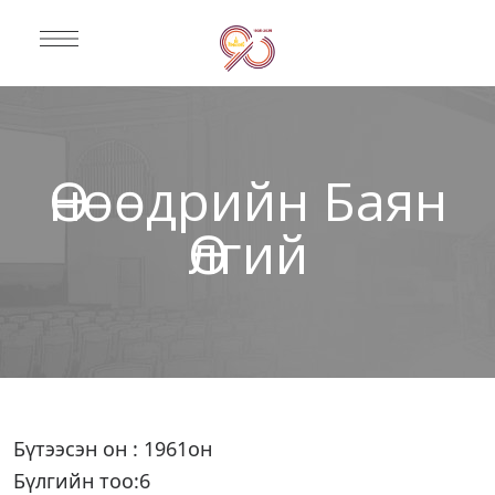
Өнөөдрийн Баян
Өлгий
Бүтээсэн он : 1961он
Бүлгийн тоо:6