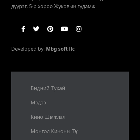
дүүрэг, 5-р хороо Жуковын гудамж
Developed by:
Mbg soft llc
Бидний Тухай
Мэдээ
Кино Шүүмжлэл
Монгол Киноны Түүх