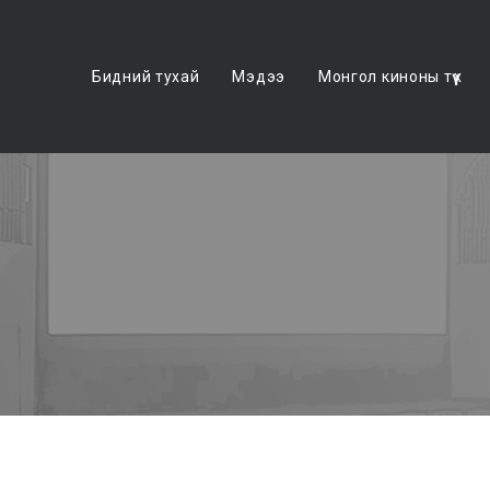
Бидний тухай
Мэдээ
Монгол киноны түүх