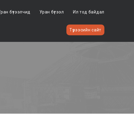
Уран бүтээлчид
Уран бүтээл
Ил тод байдал
Түрээсийн сайт