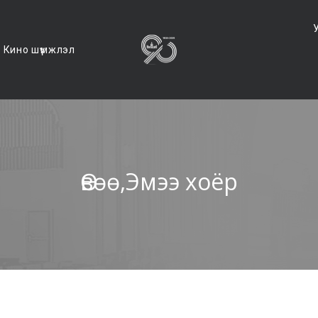
Кино шүүмжлэл
Өвөө,Эмээ хоёр