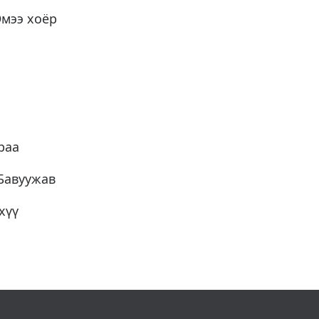
Эмээ хоёр
раа
Бавуужав
хүү