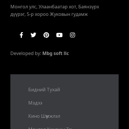
Монгол улс, Улаанбаатар хот, Баянзүрх
дүүрэг, 5-р хороо Жуковын гудамж
Developed by:
Mbg soft llc
Бидний Тухай
Мэдээ
Кино Шүүмжлэл