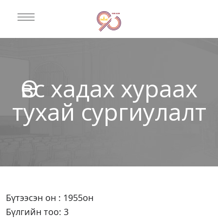
Өвс хадах хураах
тухай сургиулалт
Бүтээсэн он : 1955он
Бүлгийн тоо: 3