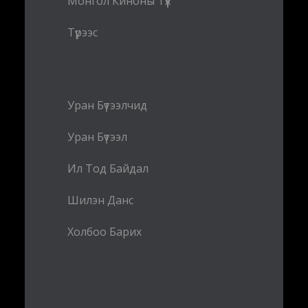
Монгол Киноны Түүх
Түрээс
Уран Бүтээлчид
Уран Бүтээл
Ил Тод Байдал
Шилэн Данс
Холбоо Барих