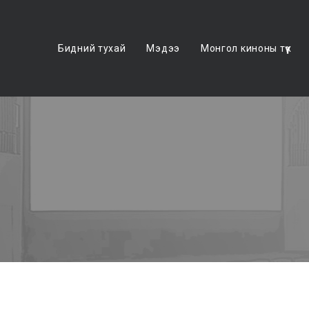
Бидний тухай
Мэдээ
Монгол киноны түүх