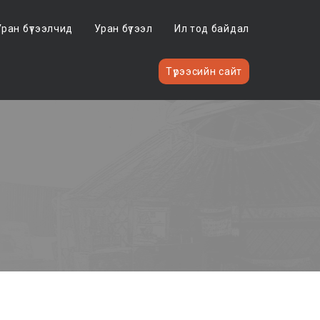
Уран бүтээлчид
Уран бүтээл
Ил тод байдал
Түрээсийн сайт