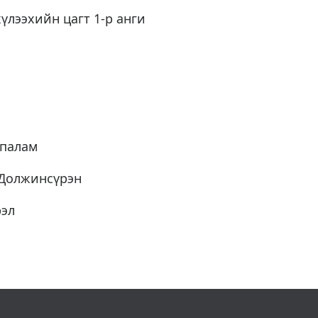
хүлээхийн цагт 1-р анги
жпалам
.Должинсүрэн
рэл