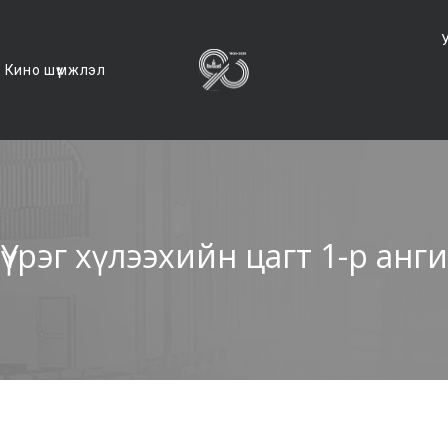
Кино шүүмжлэл
Үүрэг хүлээхийн цагт 1-р анги