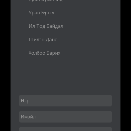
Уран Бүтээл
Ил Тод Байдал
Шилэн Данс
Холбоо Барих