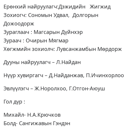
Ерөнхий найруулагч:Дэжидийн Жигжид
Зохиогч: Сономын Удвал, Долгорын
Дожоодорж
3ураглаач : Магсарын Дүйнхэр
3ураач : Очирын Мягмар
Хөгжмийн зохиолч: Лувсанжамбын Мөрдорж
Дууны найруулагч – Л.Найдан
Нүүр хувиргагч – Д.Найданжав, П.Ичинхорлоо
Эвлүүлэгч – Ж.Норолхоо, Г.Отгон-Аюуш
Гол дүр :
Михайл- Н.А.Крючков
Болд- Сангижавын Гэндэн