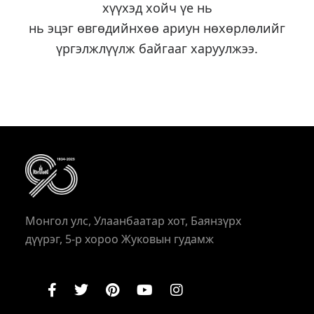
хүүхэд хойч үе нь
нь эцэг өвгөдийнхөө ариун нөхөрлөлийг
үргэлжлүүлж байгааг харуулжээ.
Монгол улс, Улаанбаатар хот, Баянзүрх
дүүрэг, 5-р хороо Жуковын гудамж