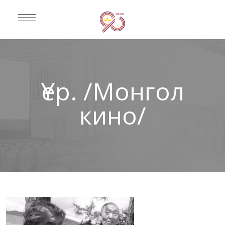
Үер. /Монгол
кино/