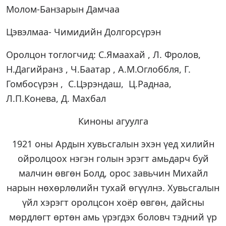
Молом-Банзарын Дамчаа
Цэвэлмаа- Чимидийн Долгорсүрэн
Оролцон тоглогчид: С.Ямаахай , Л. Фролов,
Н.Дагийранз , Ч.Баатар , А.М.Оглоббля, Г.
Гомбосүрэн , С.Цэрэндаш, Ц.Раднаа,
Л.П.Конева, Д. Махбал
Киноны агуулга
1921 оны Ардын хувьсгалын эхэн үед хилийн
ойролцоох нэгэн голын эрэгт амьдарч буй
малчин өвгөн Болд, орос завьчин Михайл
нарын нөхөрлөлийн тухай өгүүлнэ. Хувьсгалын
үйл хэрэгт оролцсон хоёр өвгөн, дайсны
мөрдлөгт өртөн амь үрэгдэх боловч тэдний үр