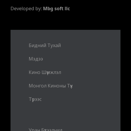
Developed by:
Mbg soft llc
Бидний Тухай
Мэдээ
Кино Шүүмжлэл
Монгол Киноны Түүх
Түрээс
Уран Бүтээлчид