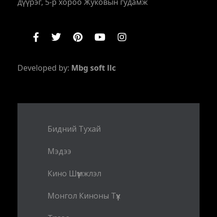
дүүрэг, 5-р хороо Жуковын гудамж
Developed by:
Mbg soft llc
Бидний Тухай
Мэдээ
Кино Шүүмжлэл
Монгол Киноны Түүх