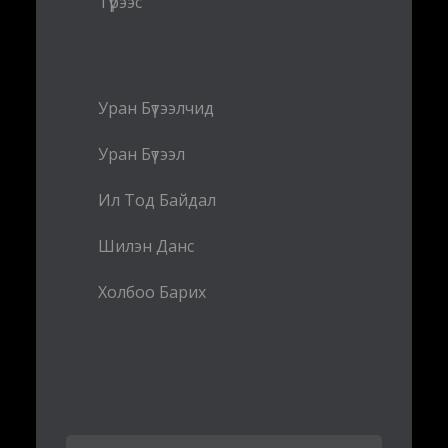
Түрээс
Уран Бүтээлчид
Уран Бүтээл
Ил Тод Байдал
Шилэн Данс
Холбоо Барих