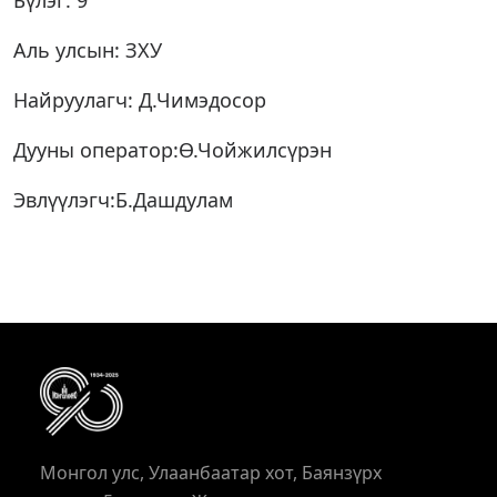
Бүлэг: 9
Аль улсын: ЗХУ
Найруулагч: Д.Чимэдосор
Дууны оператор:Ө.Чойжилсүрэн
Эвлүүлэгч:Б.Дашдулам
Монгол улс, Улаанбаатар хот, Баянзүрх