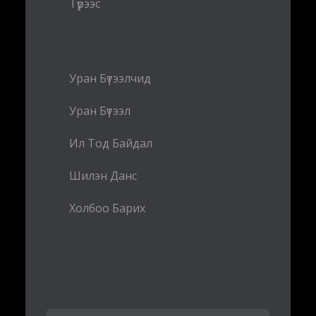
Түрээс
Уран Бүтээлчид
Уран Бүтээл
Ил Тод Байдал
Шилэн Данс
Холбоо Барих