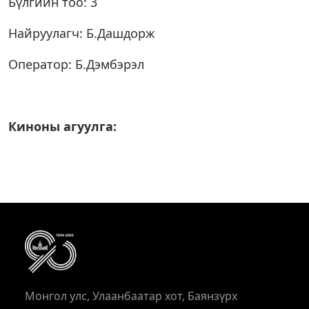
Бүлгийн тоо: 3
Найруулагч: Б.Дашдорж
Оператор: Б.Дэмбэрэл
Киноны агуулга:
Монгол улс, Улаанбаатар хот, Баянзүрх