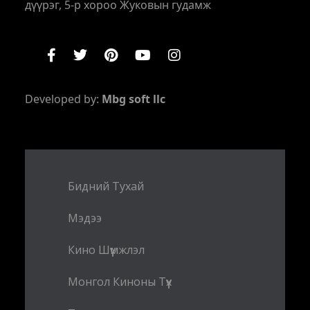
дүүрэг, 5-р хороо Жуковын гудамж
Developed by:
Mbg soft llc
Бидний Тухай
Мэдээ
Кино Шүүмжлэл
Монгол Киноны Түүх