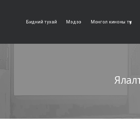
Бидний тухай
Мэдээ
Монгол киноны түүх
Ялал