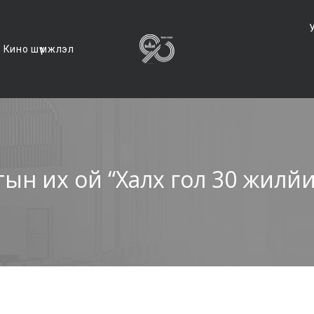
Кино шүүмжлэл
тын их ой “Халх гол 30 жилйи