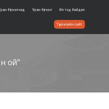
Уран бүтээлчид
Уран бүтээл
Ил тод байдал
Түрээсийн сайт
н ой”