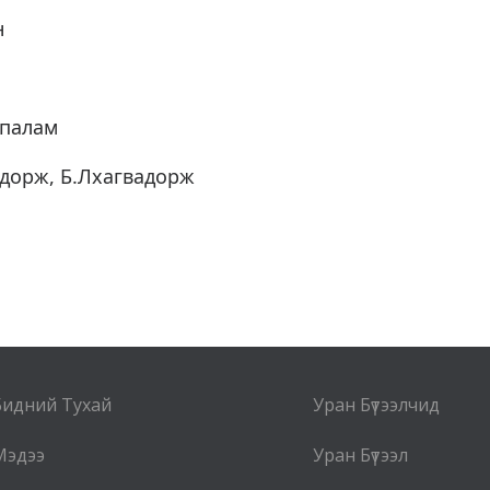
н
жпалам
дорж, Б.Лхагвадорж
Бидний Тухай
Уран Бүтээлчид
Мэдээ
Уран Бүтээл