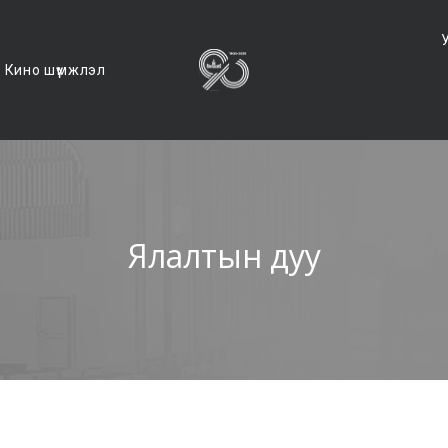
Кино шүүмжлэл
Ялалтын дуу