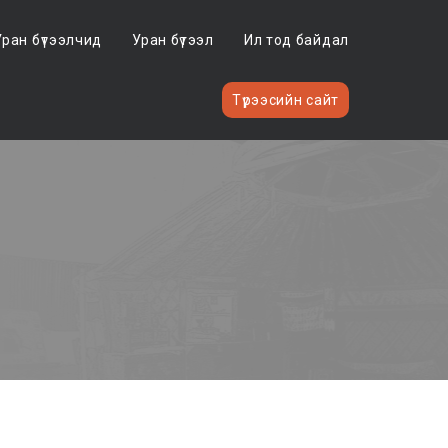
Уран бүтээлчид
Уран бүтээл
Ил тод байдал
Түрээсийн сайт