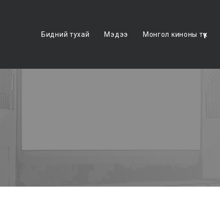
Бидний тухай
Мэдээ
Монгол киноны түүх