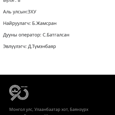
Бүлэг: 8
Аль улсын:ЗХУ
Найруулагч: Б.Жамсран
Дууны оператор: С.Батгалсан
Эвлүүлэгч: Д.Түмэнбаяр
Монгол улс, Улаанбаатар хот, Баянзүрх