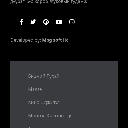
дүүрэг, 5-р хороо Жуковын гудамж
Developed by:
Mbg soft llc
Бидний Тухай
Мэдээ
Кино Шүүмжлэл
Монгол Киноны Түүх