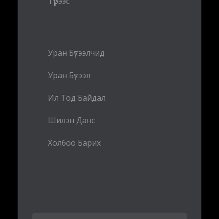
Түрээс
Уран Бүтээлчид
Уран Бүтээл
Ил Тод Байдал
Шилэн Данс
Холбоо Барих