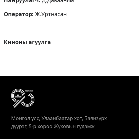
Найруулагч:
Д.Давааням
Оператор:
Ж.Уртнасан
Киноны агуулга
Монгол улс, Улаанбаатар хот, Баянзүрх
дүүрэг, 5-р хороо Жуковын гудамж