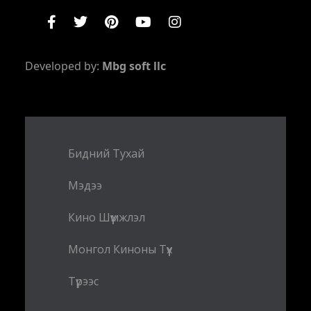
Developed by:
Mbg soft llc
Бидний Тухай
Мэдээ
Кино Шүүмжлэл
Монгол Киноны Түүх
Түрээс