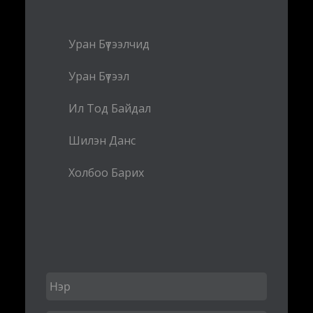
Уран Бүтээлчид
Уран Бүтээл
Ил Тод Байдал
Шилэн Данс
Холбоо Барих