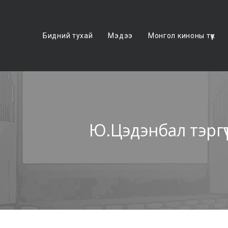
Бидний тухай
Мэдээ
Монгол киноны түүх
Ю.Цэдэнбал тэргү