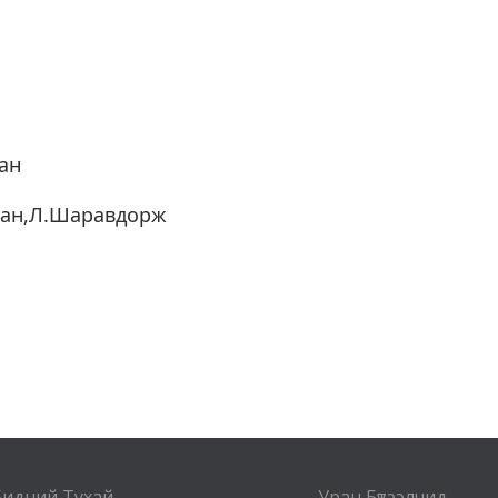
ан
сан,Л.Шаравдорж
Бидний Тухай
Уран Бүтээлчид