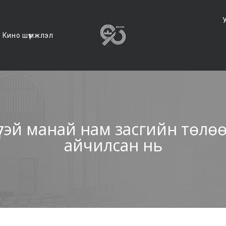
Кино шүүмжлэл
үтэй манай нам засгийн төл
айчилсан нь