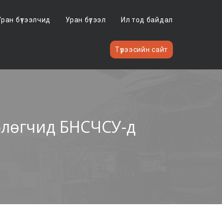
Уран бүтээлчид
Уран бүтээл
Ил тод байдал
Түрээсийн сайт
өөлөгчид БНСЧСУ-д