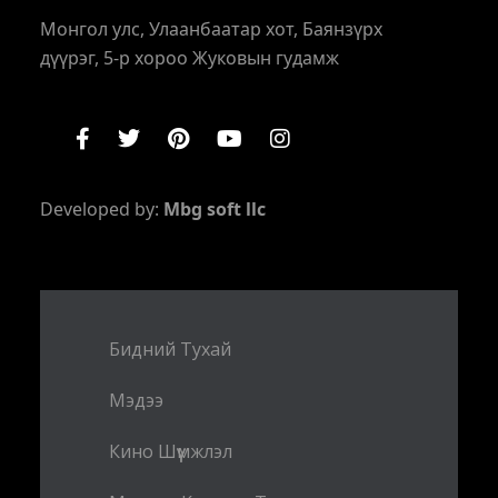
Монгол улс, Улаанбаатар хот, Баянзүрх
дүүрэг, 5-р хороо Жуковын гудамж
Developed by:
Mbg soft llc
Бидний Тухай
Мэдээ
Кино Шүүмжлэл