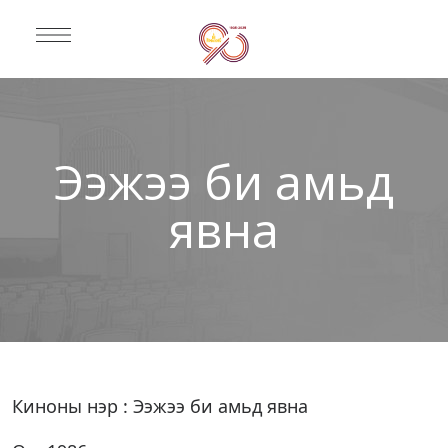
Ээжээ би амьд
явна
Киноны нэр : Ээжээ би амьд явна