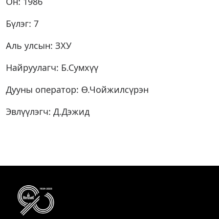
Он: 1986
Бүлэг: 7
Аль улсын: ЗХУ
Найруулагч: Б.Сумхүү
Дууны оператор: Ө.Чойжилсүрэн
Эвлүүлэгч: Д.Дэжид