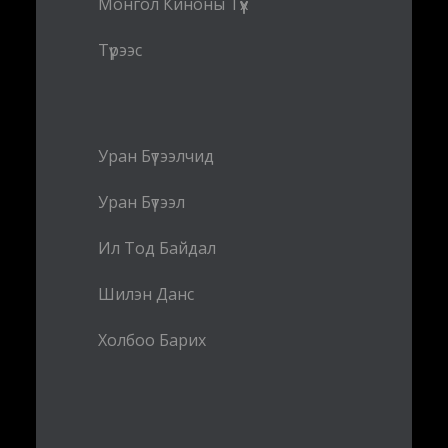
Монгол Киноны Түүх
Түрээс
Уран Бүтээлчид
Уран Бүтээл
Ил Тод Байдал
Шилэн Данс
Холбоо Барих