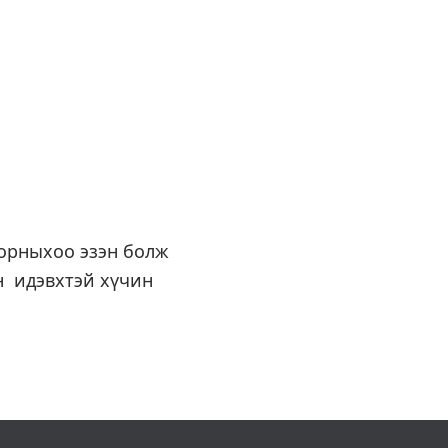
 орныхоо эзэн болж
н идэвхтэй хүчин