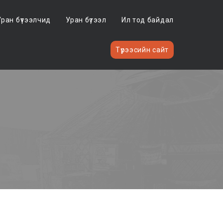
Уран бүтээлчид
Уран бүтээл
Ил тод байдал
Түрээсийн сайт