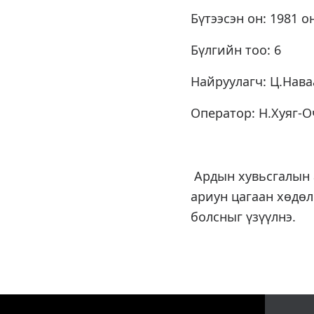
Бүтээсэн он: 1981 о
Бүлгийн тоо: 6
Найруулагч: Ц.Нава
Оператор: Н.Хуяг-
Ардын хувьсгалын 
ариун цагаан хөдө
болсныг үзүүлнэ.