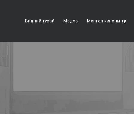
Бидний тухай
Мэдээ
Монгол киноны түүх