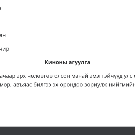
н
ан
Очир
Киноны агуулга
ачаар эрх чөлөөгөө олсон манай эмэгтэйчүүд улс
лмөр, авъяас билгээ эх орондоо зориулж нийгмий