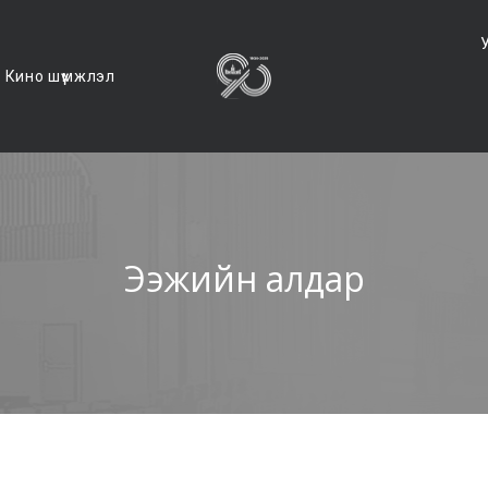
Кино шүүмжлэл
Ээжийн алдар