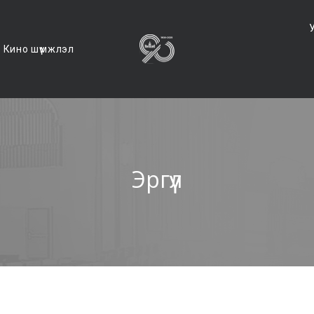
Кино шүүмжлэл
Эргүүл