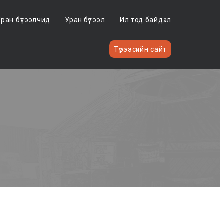
Уран бүтээлчид
Уран бүтээл
Ил тод байдал
Түрээсийн сайт