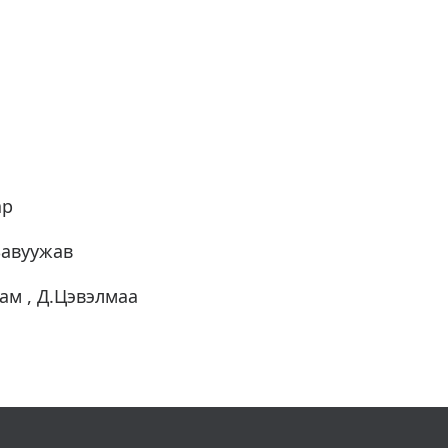
ар
Бавуужав
ам , Д.Цэвэлмаа