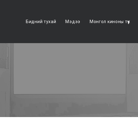
Бидний тухай
Мэдээ
Монгол киноны түүх