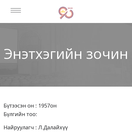
Энэтхэгийн зочин
Бүтээсэн он : 1957он
Бүлгийн тоо:
Найруулагч : Л.Далайхүү