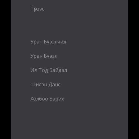
Түрээс
Уран Бүтээлчид
Уран Бүтээл
Ил Тод Байдал
Шилэн Данс
Холбоо Барих