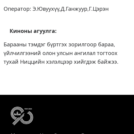
Оператор: Э.Ювуухүү,Д.Ганжуур,Г.Цэрэн
Киноны агуулга:
Барааны тэмдэг бүртгэх зорилгоор бараа,
үйлчилгээний олон улсын ангилал тогтоох
тухай Ниццийн хэлэлцээр хийгдэж байжээ.