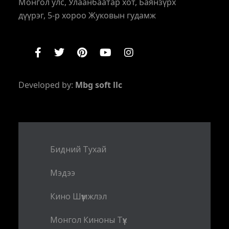
Монгол улс, Улаанбаатар хот, Баянзүрх
дүүрэг, 5-р хороо Жуковын гудамж
Developed by:
Mbg soft llc
Бидний Тухай
Мэдээ
Кино Шүүмжлэл
Монгол Киноны Түүх