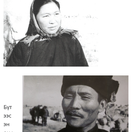
Бүт
ээс
эн