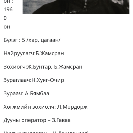
он :
196
0
он
Бүлэг : 5 /хар, цагаан/
Найруулагч:Б.Жамсран
Зохиогч:Ж.Бунтар, Б.Жамсран
Зураглаач:Н.Хуяг-Очир
Зураач: А.Бямбаа
Хөгжмийн зохиолч: Л.Мөрдорж
Дууны оператор – З.Гаваа