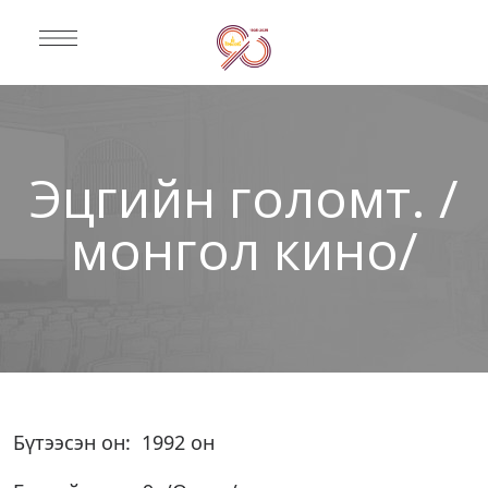
Эцгийн голомт. /
монгол кино/
Бүтээсэн он: 1992 он