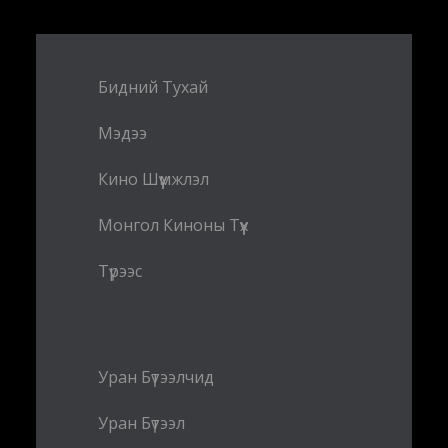
Бидний Тухай
Мэдээ
Кино Шүүмжлэл
Монгол Киноны Түүх
Түрээс
Уран Бүтээлчид
Уран Бүтээл