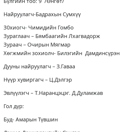
Бүлгийн тоо: 9 /Өнгөт/
Найруулагч-Бадрахын Сумхүү
З0хиогч- Чимидийн Гомбо
Зураглаач – Бямбаагийн Лхагвадорж
Зураач – Очирын Мягмар
Хөгжмийн зохиолч- Билэгийн Дамдинсүрэн
Дууны найруулагч – З.Гаваа
Нүүр хувиргагч – Ц.Дэлгэр
Эвлүүлэгч – Т.Наранцэцэг. Д.Дуламжав
Гол дүр:
Буд- Амарын Түвшин