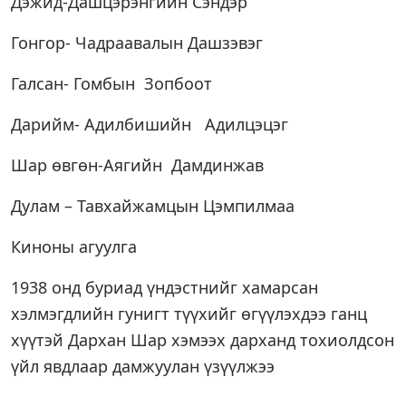
Дэжид-Дашцэрэнгийн Сэндэр
Гонгор- Чадраавалын Дашзэвэг
Галсан- Гомбын Зопбоот
Дарийм- Адилбишийн Адилцэцэг
Шар өвгөн-Аягийн Дамдинжав
Дулам – Тавхайжамцын Цэмпилмаа
Киноны агуулга
1938 онд буриад үндэстнийг хамарсан
хэлмэгдлийн гунигт түүхийг өгүүлэхдээ ганц
хүүтэй Дархан Шар хэмээх дарханд тохиолдсон
үйл явдлаар дамжуулан үзүүлжээ