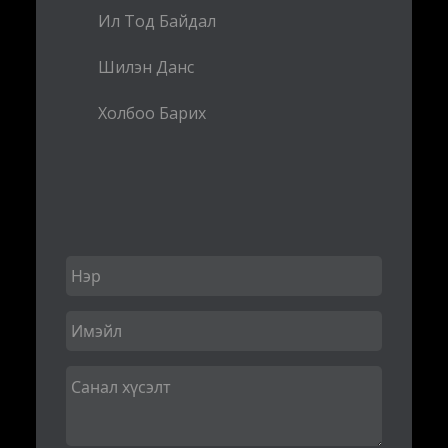
Ил Тод Байдал
Шилэн Данс
Холбоо Барих