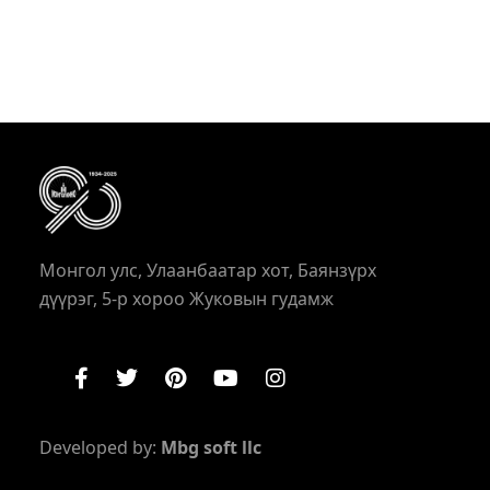
Монгол улс, Улаанбаатар хот, Баянзүрх
дүүрэг, 5-р хороо Жуковын гудамж
Developed by:
Mbg soft llc