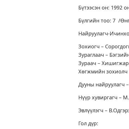
Бүтээсэн он: 1992 о
Бүлгийн тоо: 7 /Өн
Найруулагч-Ичинх
Зохиогч – Сорогдо
Зураглаач – Бэгзи
Зураач – Хишигжа
Хөгжмийн зохиолч
Дууны найруулагч –
Нүүр хувиргагч – 
Эвлүүлэгч – В.Одгэр
Гол дүр: