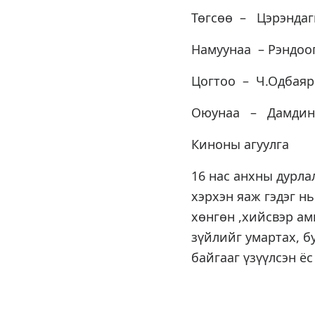
Төгсөө – Цэрэндаг
Намуунаа – Рэндоо
Цогтоо – Ч.Одбаяр
Оюунаа – Дамдинс
Киноны агуулга
16 нас анхны дурла
хэрхэн яаж гэдэг н
хөнгөн ,хийсвэр а
зүйлийг умартах, б
байгааг үзүүлсэн ёс