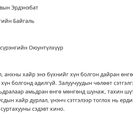
вын Эрдэнэбат
гийн Байгаль
үрэнгийн Оюунтүлхүүр
л, анхны хайр энэ бүхнийг хүн болгон дайран өнг
ь хүн болгонд адилгүй. Залуучуудын чөлөөт сэтгэлг
мьдралаар амьдран өнгө мөнгөнд шунаж, тахин шү
усдын хайр дурлал, үнэнч сэтгэлээр тоглох нь ерд
 суртахууны сэдэвт кино.