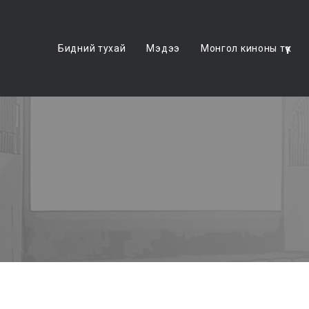
Бидний тухай
Мэдээ
Монгол киноны түүх