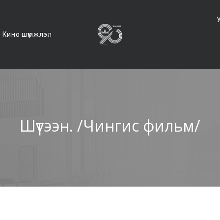
Кино шүүмжлэл
Шүтээн. /Чингис фильм/