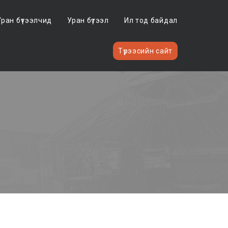
Уран бүтээлчид
Уран бүтээл
Ил тод байдал
Түрээсийн сайт