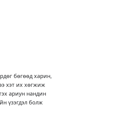
өрдөг бөгөөд харин,
ээ хэт их хөгжиж
тэх ариун нандин
ийн үзэгдэл болж