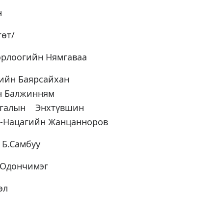
н
гөт/
орлоогийн Нямгаваа
гийн Баярсайхан
йн Балжинням
ргалын Энхтүвшин
 -Нацагийн Жанцанноров
 Б.Самбуу
М.Одончимэг
эл