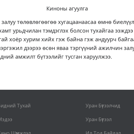
Киноны агуулга
 залуу төлөвлөгөөгөө хугацаанаасаа өмнө биелүү
амт урьдчилан тэмдэглэх болсон тухайгаа ээждээ
ай хоёр хурим хийх гэж байна гэж андуурч байг
мэргэжил дээрээ өсөн яваа тэргүүний ажилчин зал
эдний амжилт бүтээлийг тусган харуулжээ.
Бидний Тухай
Уран Бүтээлчид
Мэдээ
Уран Бүтээл
Кино Шүүмжлэл
Ил Тод Байдал