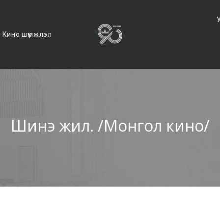
Кино шүүмжлэл
Шинэ жил. /Монгол кино/