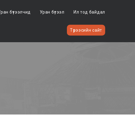
Уран бүтээлчид
Уран бүтээл
Ил тод байдал
Түрээсийн сайт