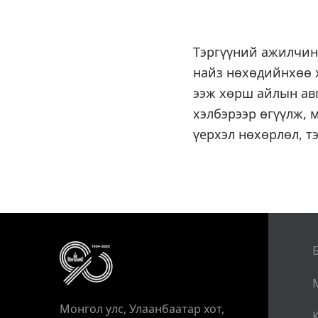
Тэргүүний ажилчин
найз нөхөдийнхөө х
ээж хөрш айлын авг
хэлбэрээр өгүүлж, 
үерхэл нөхөрлөл, т
Монгол улс, Улаанбаатар хот,