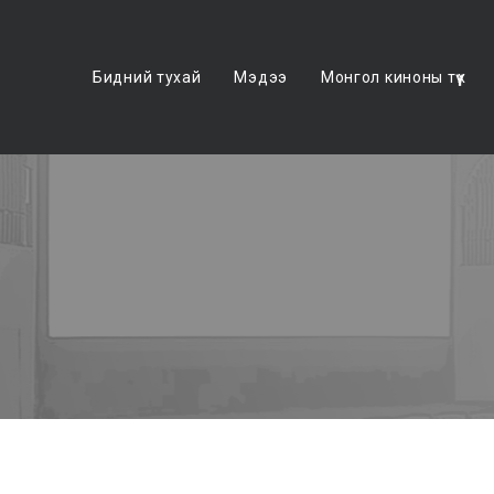
Бидний тухай
Мэдээ
Монгол киноны түүх