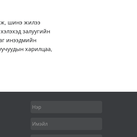
лж, шинэ жилээ
 хэлэхэд залуугийн
ааг инээдмийн
уучуудын харилцаа,