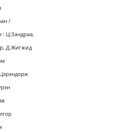
н
аан /
 : Ц:Зандраа,
ур, Д.Жигжид
ам
Ц.Цэрэндорж
үрэн
ав
лгор
м