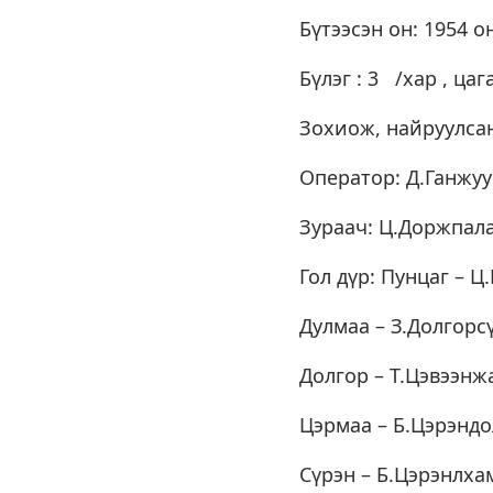
Бүтээсэн он: 1954 о
Бүлэг : 3 /хар , цаг
Зохиож, найруулсан
Оператор: Д.Ганжу
Зураач: Ц.Доржпал
Гол дүр: Пунцаг – 
Дулмаа – З.Долгорс
Долгор – Т.Цэвээнж
Цэрмаа – Б.Цэрэндо
Сүрэн – Б.Цэрэнлха