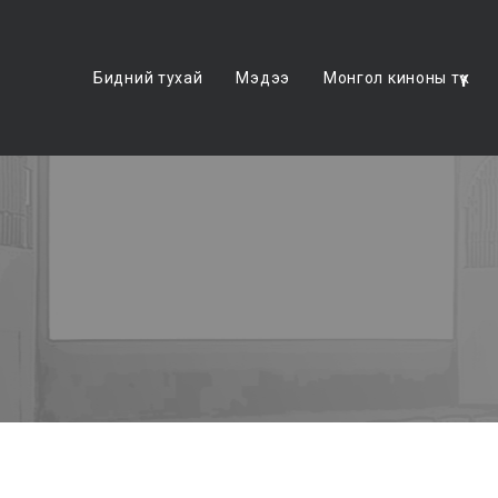
Бидний тухай
Мэдээ
Монгол киноны түүх