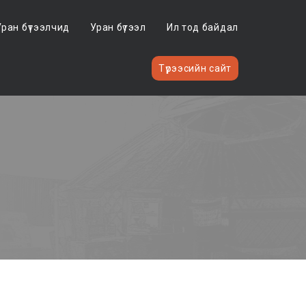
Уран бүтээлчид
Уран бүтээл
Ил тод байдал
Түрээсийн сайт