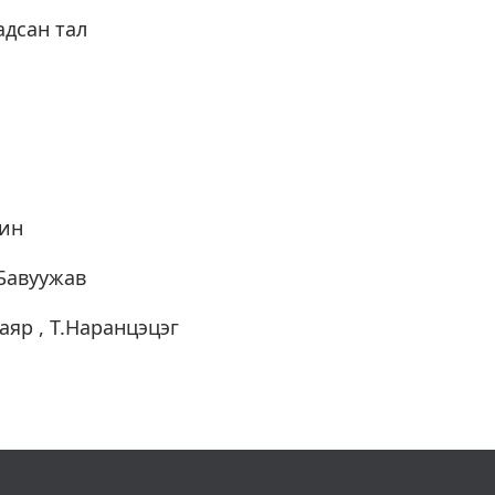
адсан тал
дин
Бавуужав
аяр , Т.Наранцэцэг