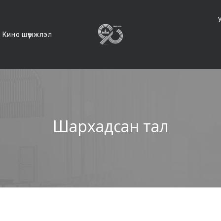
Кино шүүмжлэл
Шархадсан тал