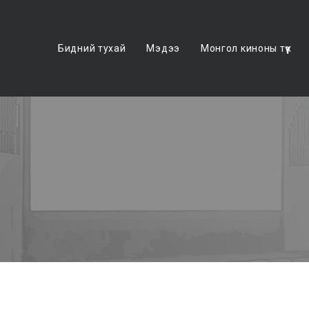
Бидний тухай
Мэдээ
Монгол киноны түүх