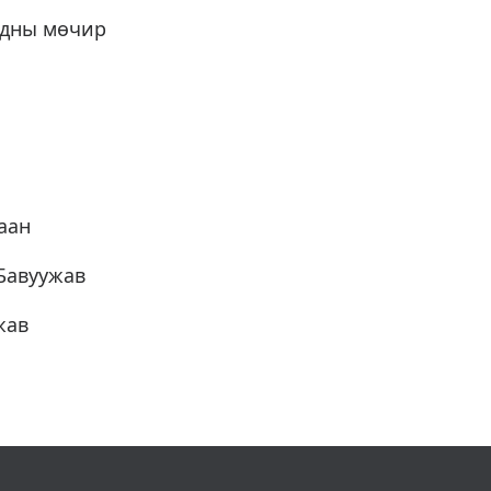
одны мөчир
аан
Бавуужав
жав