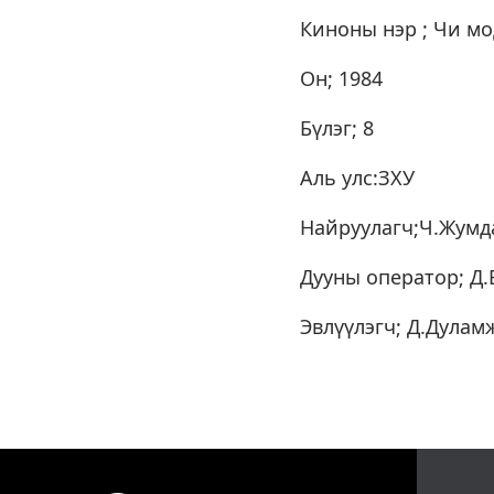
Киноны нэр ; Чи м
Он; 1984
Бүлэг; 8
Аль улс:ЗХУ
Найруулагч;Ч.Жумд
Дууны оператор; Д.
Эвлүүлэгч; Д.Дулам