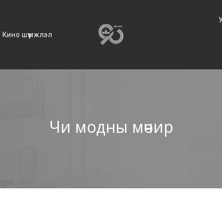
Кино шүүмжлэл
Чи модны мөчир