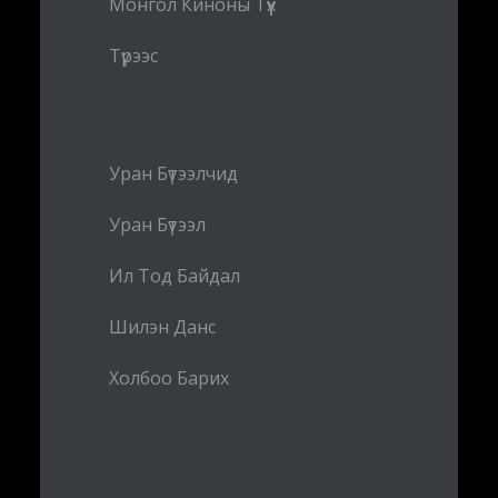
Монгол Киноны Түүх
Түрээс
Уран Бүтээлчид
Уран Бүтээл
Ил Тод Байдал
Шилэн Данс
Холбоо Барих