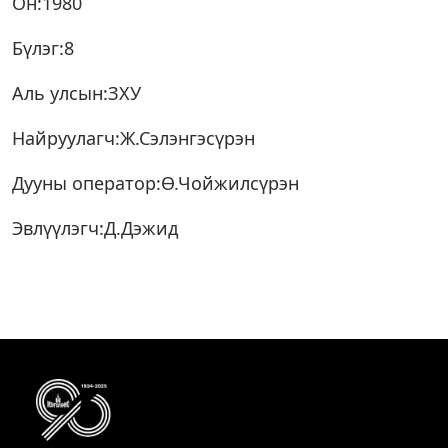
Он:1980
Бүлэг:8
Аль улсын:ЗХУ
Найруулагч:Ж.Сэлэнгэсүрэн
Дууны оператор:Ө.Чойжилсүрэн
Эвлүүлэгч:Д.Дэжид