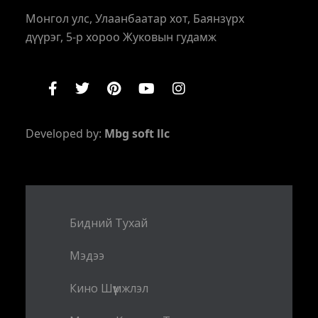
Монгол улс, Улаанбаатар хот, Баянзүрх
дүүрэг, 5-р хороо Жуковын гудамж
Developed by:
Mbg soft llc
Бидний Тухай
Мэдээ
Кино Шүүмжлэл