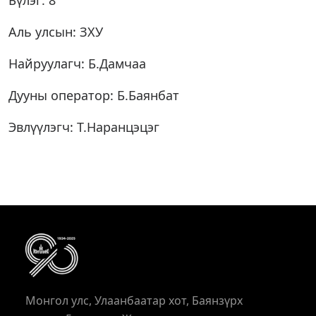
Бүлэг: 8
Аль улсын: ЗХУ
Найруулагч: Б.Дамчаа
Дууны оператор: Б.Баянбат
Эвлүүлэгч: Т.Наранцэцэг
Монгол улс, Улаанбаатар хот, Баянзүрх