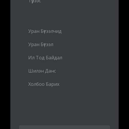
Түрээс
Уран Бүтээлчид
Уран Бүтээл
Ил Тод Байдал
Шилэн Данс
Холбоо Барих