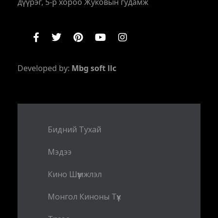
дүүрэг, 5-р хороо Жуковын гудамж
Developed by:
Mbg soft llc
Бидний Тухай
Мэдээ
Кино Шүүмжлэл
Монгол Киноны Түүх