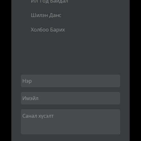
Ил Тод Байдал
Шилэн Данс
Холбоо Барих