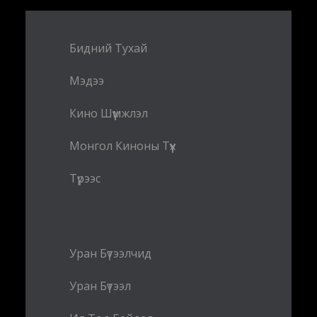
Бидний Тухай
Мэдээ
Кино Шүүмжлэл
Монгол Киноны Түүх
Түрээс
Уран Бүтээлчид
Уран Бүтээл