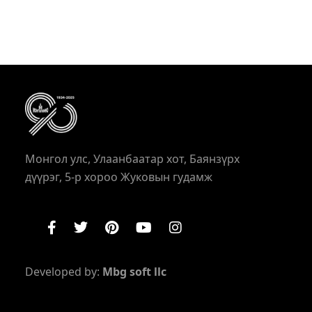
Монгол улс, Улаанбаатар хот, Баянзүрх
дүүрэг, 5-р хороо Жуковын гудамж
Developed by:
Mbg soft llc