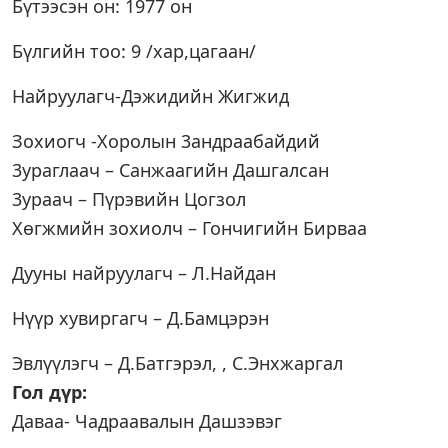
Бүтээсэн он: 1977 он
Бүлгийн тоо: 9 /хар,цагаан/
Найруулагч-Дэжидийн Жигжид
Зохиогч -Хоролын 3андраабайдий
3ураглаач – Санжаагийн Дашгалсан
3ураач – Пүрэвийн Цогзол
Хөгжмийн зохиолч – Гончигийн Бирваа
Дууны найруулагч – Л.Найдан
Нүүр хувиргагч – Д.Бамцэрэн
Эвлүүлэгч – Д.Батгэрэл, , С.Энхжаргал
Гол дүр:
Даваа- Чадраавалын Дашзэвэг