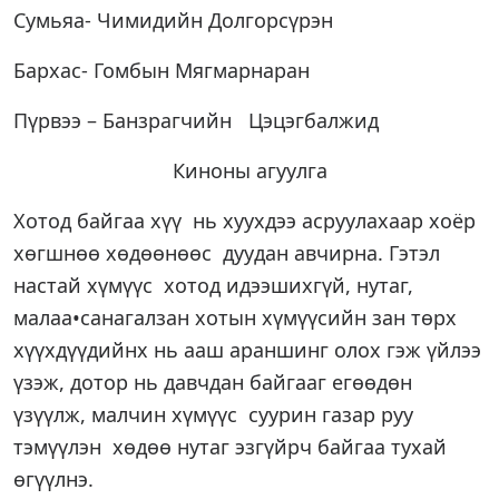
Сумьяа- Чимидийн Долгорсүрэн
Бархас- Гомбын Мягмарнаран
Пүрвээ – Банзрагчийн Цэцэгбалжид
Киноны агуулга
Хотод байгаа хүү нь хуухдээ асруулахаар хоёр
хөгшнөө хөдөөнөөс дуудан авчирна. Гэтэл
настай хүмүүс хотод идээшихгүй, нутаг,
малаа•санагалзан хотын хүмүүсийн зан төрх
хүүхдүүдийнх нь ааш араншинг олох гэж үйлээ
үзэж, дотор нь давчдан байгааг егөөдөн
үзүүлж, малчин хүмүүс суурин газар руу
тэмүүлэн хөдөө нутаг эзгүйрч байгаа тухай
өгүүлнэ.