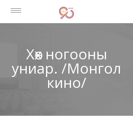
Хөх ногооны
униар. /Монгол
кино/