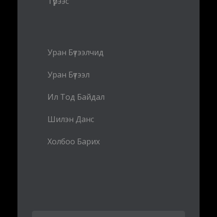
Түрээс
Уран Бүтээлчид
Уран Бүтээл
Ил Тод Байдал
Шилэн Данс
Холбоо Барих