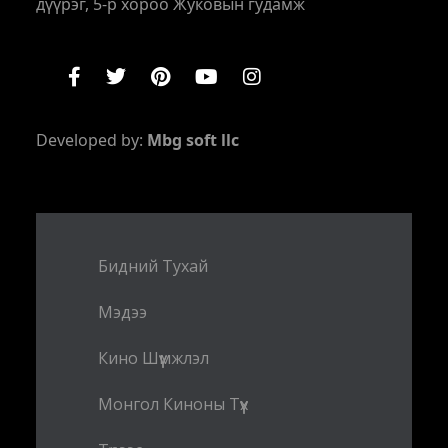
дүүрэг, 5-р хороо Жуковын гудамж
Developed by:
Mbg soft llc
Бидний Тухай
Мэдээ
Кино Шүүмжлэл
Монгол Киноны Түүх