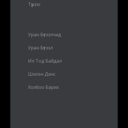
Түрээс
Уран Бүтээлчид
Уран Бүтээл
Ил Тод Байдал
Шилэн Данс
Холбоо Барих