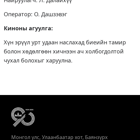
Найруулагч: Л. Далайхүү
Оператор: О. Дашзэвэг
Киноны агуулга:
Хүн эрүүл урт удаан наслахад биеийн тамир
болон хөдөлгөөн хичнээн ач холбогдолтой
чухал болохыг харуулна.
Монгол улс, Улаанбаатар хот, Баянзүрх