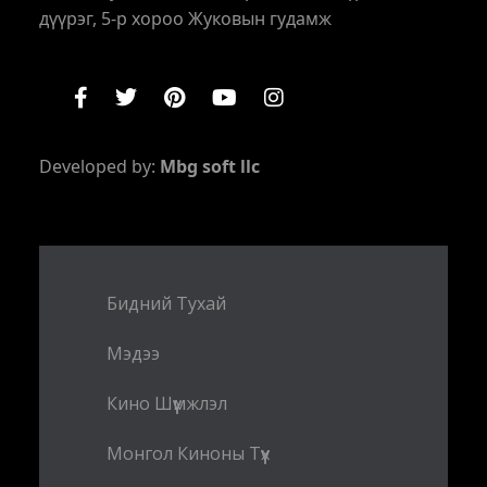
дүүрэг, 5-р хороо Жуковын гудамж
Developed by:
Mbg soft llc
Бидний Тухай
Мэдээ
Кино Шүүмжлэл
Монгол Киноны Түүх