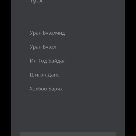
Түрээс
Уран Бүтээлчид
Уран Бүтээл
Ил Тод Байдал
Шилэн Данс
Холбоо Барих