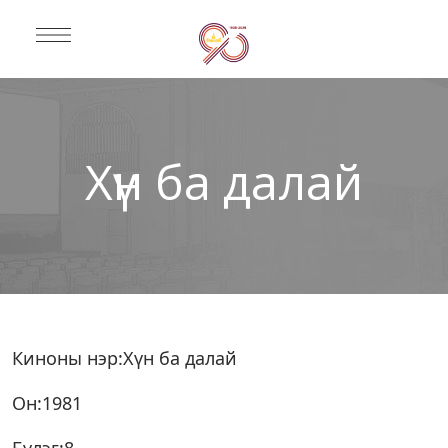
Хүн ба далай
Киноны нэр:Хүн ба далай
Он:1981