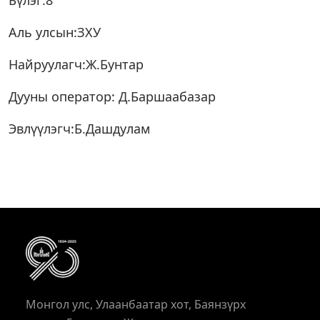
Бүлэг:8
Аль улсын:ЗХУ
Найруулагч:Ж.Бунтар
Дууны оператор: Д.Баршаабазар
Эвлүүлэгч:Б.Дашдулам
Монгол улс, Улаанбаатар хот, Баянзүрх