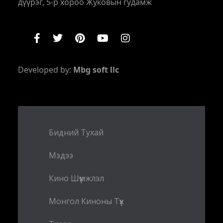
дүүрэг, 5-р хороо Жуковын гудамж
Developed by:
Mbg soft llc
Бидний Тухай
Мэдээ
Кино Шүүмжлэл
Монгол Киноны Түүх