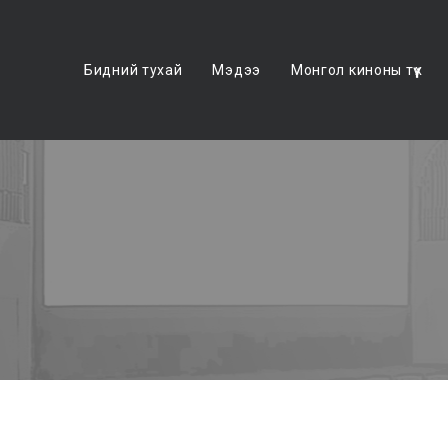
Бидний тухай
Мэдээ
Монгол киноны түүх