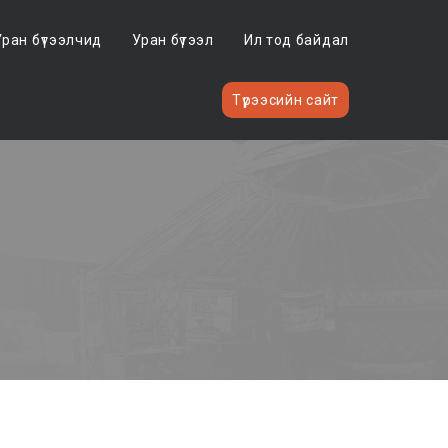
Уран бүтээлчид
Уран бүтээл
Ил тод байдал
Түрээсийн сайт