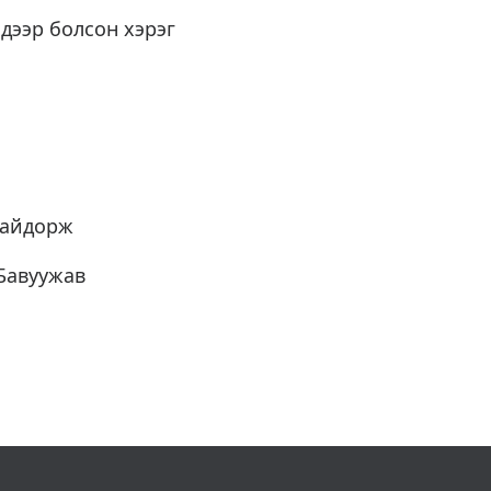
дээр болсон хэрэг
найдорж
Бавуужав
л