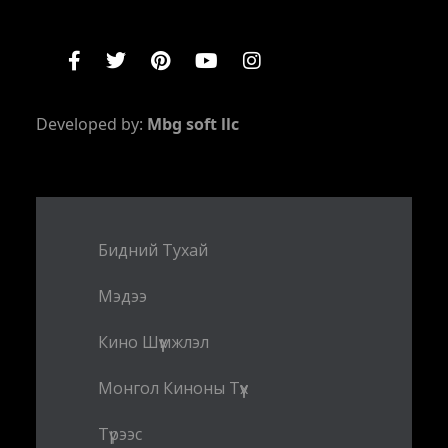
Developed by:
Mbg soft llc
Бидний Тухай
Мэдээ
Кино Шүүмжлэл
Монгол Киноны Түүх
Түрээс