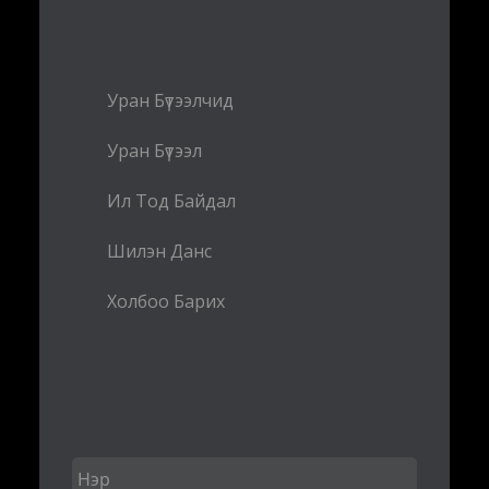
Уран Бүтээлчид
Уран Бүтээл
Ил Тод Байдал
Шилэн Данс
Холбоо Барих