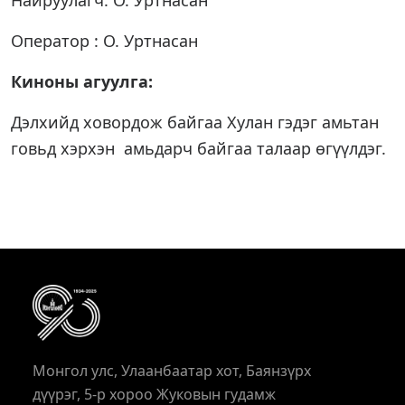
Найруулагч: О. Уртнасан
Оператор : О. Уртнасан
Киноны агуулга:
Дэлхийд ховордож байгаа Хулан гэдэг амьтан
говьд хэрхэн амьдарч байгаа талаар өгүүлдэг.
Монгол улс, Улаанбаатар хот, Баянзүрх
дүүрэг, 5-р хороо Жуковын гудамж