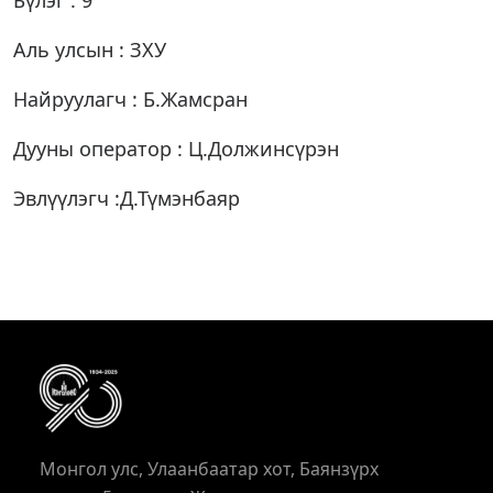
Бүлэг : 9
Аль улсын : ЗХУ
Найруулагч : Б.Жамсран
Дууны оператор : Ц.Должинсүрэн
Эвлүүлэгч :Д.Түмэнбаяр
Монгол улс, Улаанбаатар хот, Баянзүрх