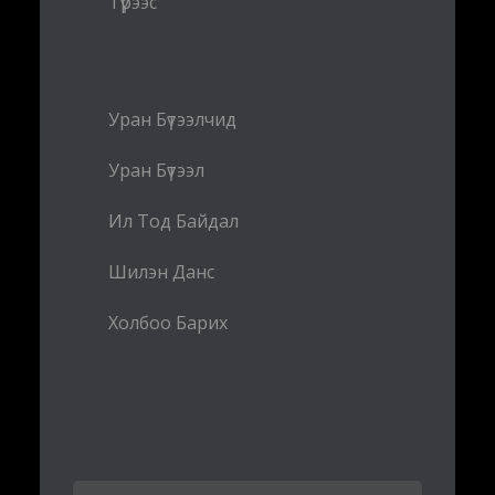
Түрээс
Уран Бүтээлчид
Уран Бүтээл
Ил Тод Байдал
Шилэн Данс
Холбоо Барих