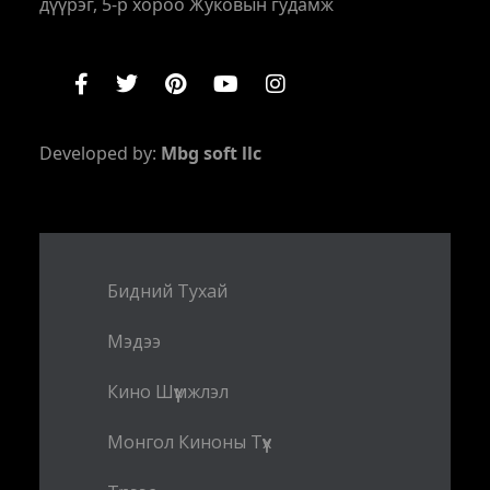
дүүрэг, 5-р хороо Жуковын гудамж
Developed by:
Mbg soft llc
Бидний Тухай
Мэдээ
Кино Шүүмжлэл
Монгол Киноны Түүх