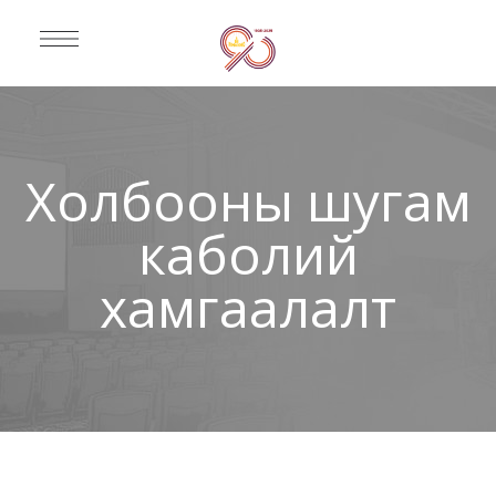
Холбооны шугам
каболий
хамгаалалт