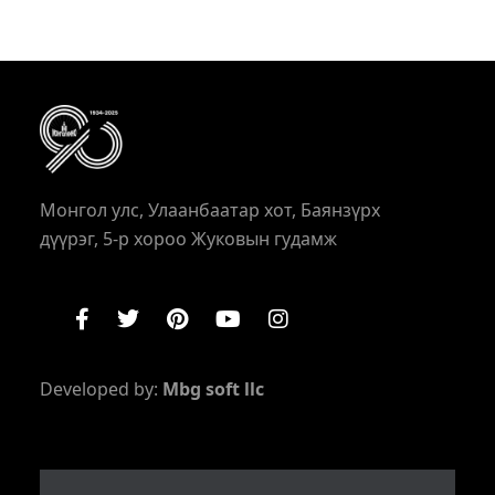
Монгол улс, Улаанбаатар хот, Баянзүрх
дүүрэг, 5-р хороо Жуковын гудамж
Developed by:
Mbg soft llc