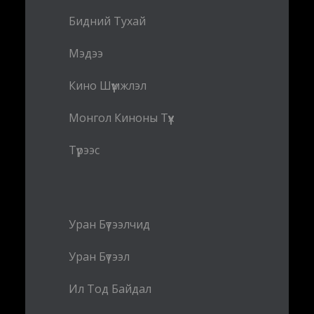
Бидний Тухай
Мэдээ
Кино Шүүмжлэл
Монгол Киноны Түүх
Түрээс
Уран Бүтээлчид
Уран Бүтээл
Ил Тод Байдал