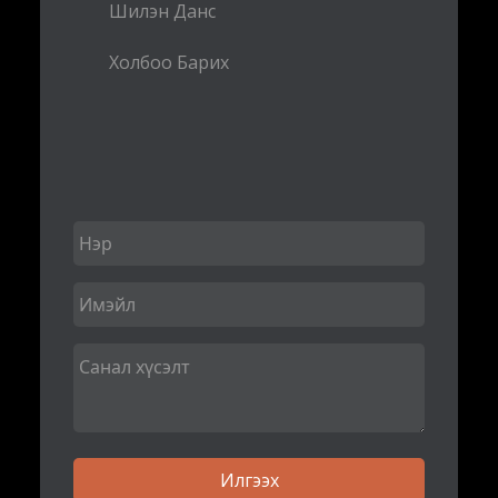
Шилэн Данс
Холбоо Барих