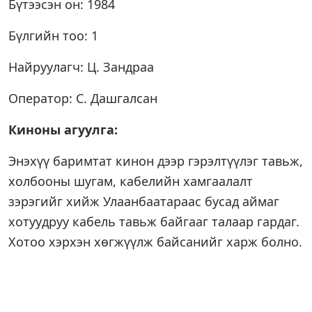
Бүтээсэн он: 1984
Бүлгийн тоо: 1
Найруулагч: Ц. Зандраа
Оператор: С. Дашгалсан
Киноны агуулга:
Энэхүү баримтат кинон дээр гэрэлтүүлэг тавьж,
холбооны шугам, кабелийн хамгаалалт
зэрэгийг хийж Улаанбаатараас бусад аймаг
хотуудруу кабель тавьж байгааг талаар гардаг.
Хотоо хэрхэн хөгжүүлж байсанийг харж болно.