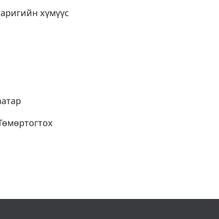
гаригийн хүмүүс
аатар
.Төмөртогтох