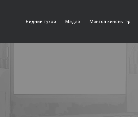
Бидний тухай
Мэдээ
Монгол киноны түүх