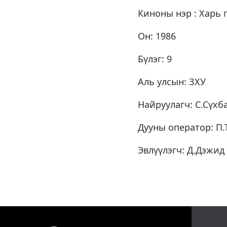
Киноны нэр : Харь 
Он: 1986
Бүлэг: 9
Аль улсын: ЗХУ
Найруулагч: С.Сүхб
Дууны оператор: П
Эвлүүлэгч: Д.Дэжид