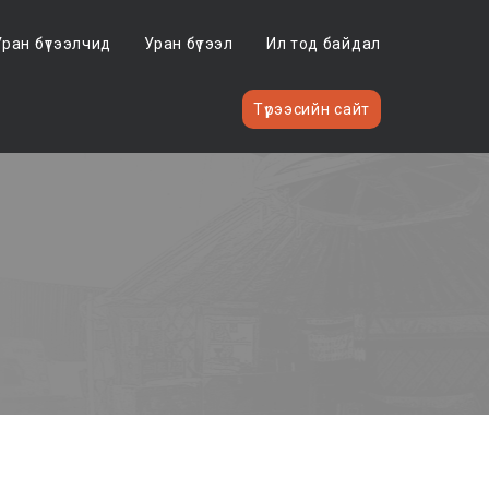
Уран бүтээлчид
Уран бүтээл
Ил тод байдал
Түрээсийн сайт