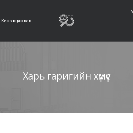
Кино шүүмжлэл
Харь гаригийн хүмүүс