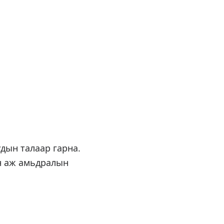
дын талаар гарна.
йн аж амьдралын