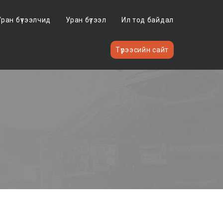
Уран бүтээлчид
Уран бүтээл
Ил тод байдал
Түрээсийн сайт