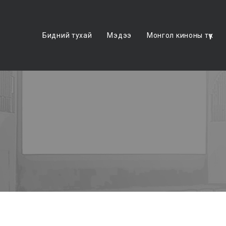
Бидний тухай
Мэдээ
Монгол киноны түүх