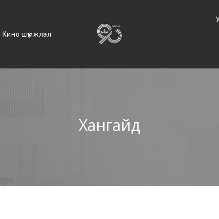
Кино шүүмжлэл
Хангайд