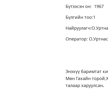
Бүтээсэн он: 1967
Бүлгийн тоо:1
Найруулагч:О.Уртн
Оператор: О.Уртна
Энэхүү баримтат ки
Мөн Гахайн торой,Х
талаар харуулсан
.