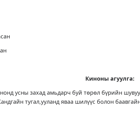
асан
сан
Киноны
агуулга:
нонд усны захад амьдарч буй төрөл бүрийн шувуу
андгайн тугал,ууланд яваа шилүүс болон баавга