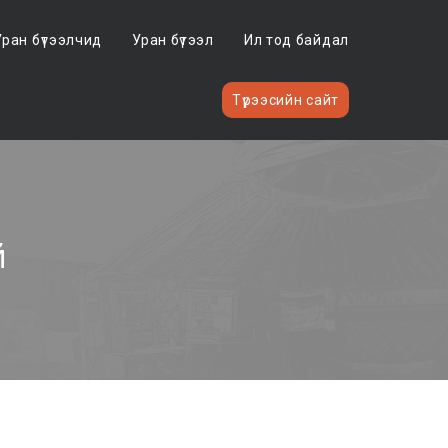
Уран бүтээлчид
Уран бүтээл
Ил тод байдал
Түрээсийн сайт
й