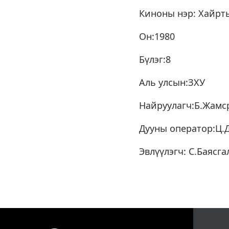
Киноны нэр: Хайрт
Он:1980
Бүлэг:8
Аль улсын:ЗХУ
Найруулагч:Б.Жамс
Дууны оператор:Ц.
Эвлүүлэгч: С.Баясга