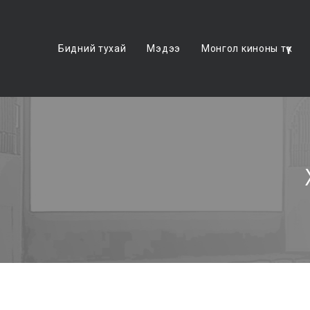
Бидний тухай
Мэдээ
Монгол киноны түүх