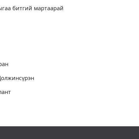
ыгаа битгий мартаарай
ран
Должинсүрэн
лант