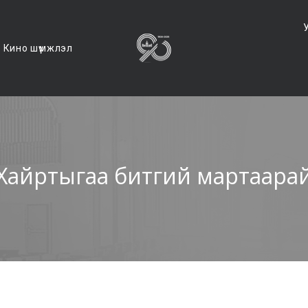
Кино шүүмжлэл
Хайртыгаа битгий мартаара