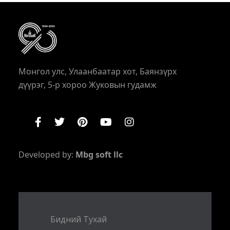
Монгол улс, Улаанбаатар хот, Баянзүрх
дүүрэг, 5-р хороо Жуковын гудамж
Developed by:
Mbg soft llc
Бидний Тухай