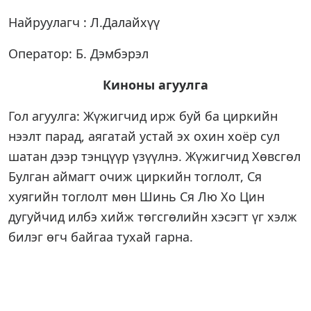
Найруулагч : Л.Далайхүү
Оператор: Б. Дэмбэрэл
Киноны агуулга
Гол агуулга: Жүжигчид ирж буй ба циркийн
нээлт парад, аягатай устай эх охин хоёр сул
шатан дээр тэнцүүр үзүүлнэ. Жүжигчид Хөвсгөл
Булган аймагт очиж циркийн тоглолт, Ся
хуягийн тоглолт мөн Шинь Ся Лю Хо Цин
дугуйчид илбэ хийж төгсгөлийн хэсэгт үг хэлж
билэг өгч байгаа тухай гарна.