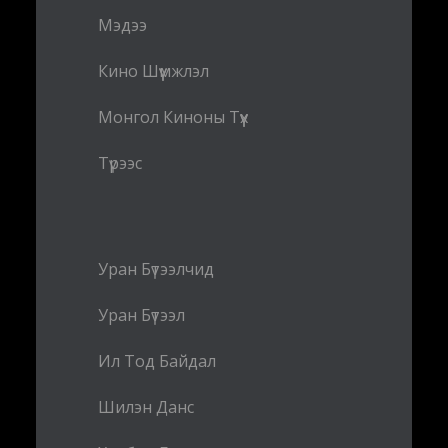
Мэдээ
Кино Шүүмжлэл
Монгол Киноны Түүх
Түрээс
Уран Бүтээлчид
Уран Бүтээл
Ил Тод Байдал
Шилэн Данс