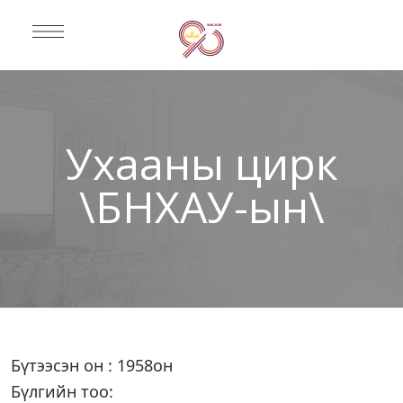
Ухааны цирк
\БНХАУ-ын\
Бүтээсэн он : 1958он
Бүлгийн тоо: