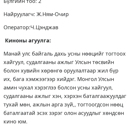
Бүлгийн тоо: 2
Найруулагч: Ж.Ням-Очир
Оператор:Ч.Цэнджав
Киноны агуулга:
Манай улс байгаль дахь усны нөөцийг тогтоох
хайгуул, судалгааны ажлыг Улсын төсвийн
болон хувийн хөрөнгө оруулалтаар жил бүр
их, бага хэмжээгээр хийдэг. Монгол Улсын
амин чухал хэрэглээ болсон усны хайгуул,
судалгааны ажлыг хэн, хэрхэн баталгаажуулдаг
тухай мөн, ажлын арга зүй,, тогтоогдсон нөөц
баталгаатай эсэх зэрэг олон асуудлыг хөндсөн
кино юм.