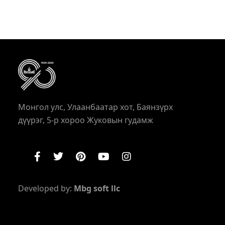
Монгол улс, Улаанбаатар хот, Баянзүрх
дүүрэг, 5-р хороо Жуковын гудамж
Developed by:
Mbg soft llc