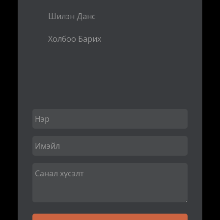
Шилэн Данс
Холбоо Барих