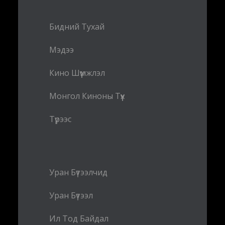
Бидний Тухай
Мэдээ
Кино Шүүмжлэл
Монгол Киноны Түүх
Түрээс
Уран Бүтээлчид
Уран Бүтээл
Ил Тод Байдал